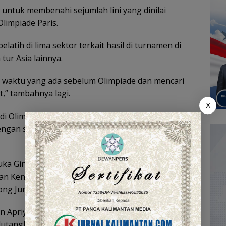
 untuk membenahi sejumlah lini yang dinilai
limpiade Paris.
latih di lima sektor terkait hasil di turnamen di
tur Asia lainnya.
sa waktu yang ada sebelum Olimpiade dan mencari
,” tambahnya lagi.
X
 di Olimpiade Atlanda 1996 bersama Rexy Mainaky
ngan sisa waktu yang ada, para pemain dapat
uka Ginting dan Jonatan Christie terhenti di babak
an Kenta Nishimoto dalam tiga set, sementara Jojo
ng Jun Hao, juga dalam tiga set.
 Apriyani Rahayu dan Siti Fadia Silva Ramadhanti,
utangkis Malaysia, Pearly Tan dan Thinaah