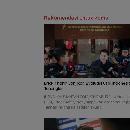
Rekomendasi untuk kamu
Erick Thohir Janjikan Evaluasi Usai Indonesi
Tersingkir
JURNALKALIMANTAN.COM, SINGAPURA – Ketua 
PSSI, Erick Thohir, menyampaikan apresiasi kep
Timnas Indonesia setelah skuad…