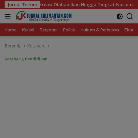
Langsung
kan Hingga Tingkat Nasional Pada Lomba Masak Serba Ikan
Jurnal Terkini
ke
konten
Home
Kalsel
Regional
Politik
Hukum & Peristiwa
Ekonom
Beranda
Kotabaru
Kotabaru
,
Pendidikan