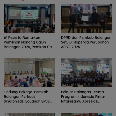
61 Peserta Ramaikan
DPRD dan Pemkab Balangan
Pemilihan Nanang Galuh
Setujui Raperda Perubahan
Balangan 2026, Pemkab Cari
APBD 2026
Duta Budaya Terbaik
Lindungi Pekerja, Pemkab
Pelajar Balangan Terima
Balangan Perkuat
Program Indonesia Pintar,
Sinkronisasi Layanan BPJS
Rifqinizamy Apresiasi
Ketenagakerjaan
Komitmen Pemkab