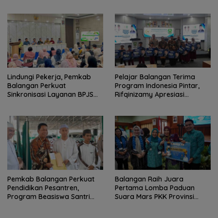
Duta Budaya Terbaik
Lindungi Pekerja, Pemkab
Pelajar Balangan Terima
Balangan Perkuat
Program Indonesia Pintar,
Sinkronisasi Layanan BPJS
Rifqinizamy Apresiasi
Ketenagakerjaan
Komitmen Pemkab
Pemkab Balangan Perkuat
Balangan Raih Juara
Pendidikan Pesantren,
Pertama Lomba Paduan
Program Beasiswa Santri
Suara Mars PKK Provinsi
Sudah Jangkau 2.751
Kalsel
Penerima