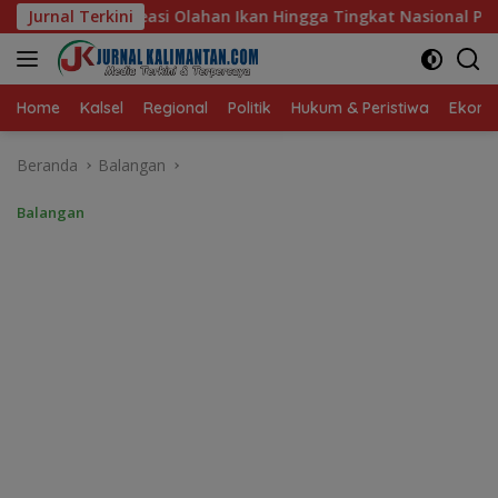
Langsung
an Hingga Tingkat Nasional Pada Lomba Masak Serba Ikan
Jurnal Terkini
ke
konten
Home
Kalsel
Regional
Politik
Hukum & Peristiwa
Ekonom
Beranda
Balangan
Balangan