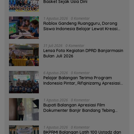
Basket Sejak Usia Dini
1 Agustus 2026
0 Komentar
Roblox Gandeng Ruangguru, Dorong
Siswa Indonesia Belajar Lewat Kreasi
Digital
31 Juli 2026
0 Komentar
Lensa Foto Kegiatan DPRD Banjarmasin
Bulan Juli 2026
6 Agustus 2026
0 Komentar
Pelajar Balangan Terima Program
Indonesia Pintar, Rifqinizamy Apresiasi
Komitmen Pemkab
1 Agustus 2026
0 Komentar
Bupati Balangan Apresiasi Film
Dokumenter Banjir Bandang Tebing
Tinggi sebagai Media Edukasi
1 Agustus 2026
0 Komentar
BKPRMI Balangan Latih 100 Ustadz dan