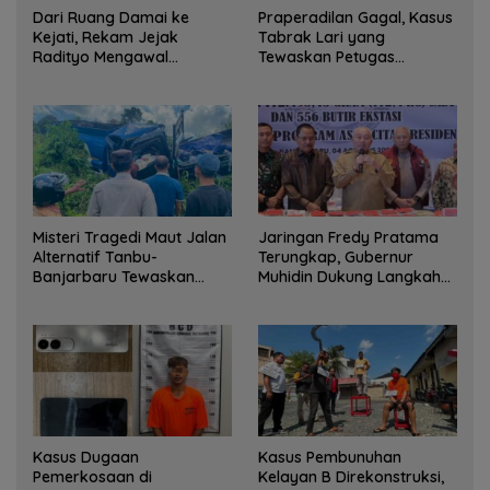
Dari Ruang Damai ke
Praperadilan Gagal, Kasus
Kejati, Rekam Jejak
Tabrak Lari yang
Radityo Mengawal
Tewaskan Petugas
Restorative Justice
Kebersihan di Banjarmasin
Masuk Tahap Persidangan
Misteri Tragedi Maut Jalan
Jaringan Fredy Pratama
Alternatif Tanbu-
Terungkap, Gubernur
Banjarbaru Tewaskan
Muhidin Dukung Langkah
Rombongan Mahasiswa
Tegas Polda Kalsel
KKN
Kasus Dugaan
Kasus Pembunuhan
Pemerkosaan di
Kelayan B Direkonstruksi,