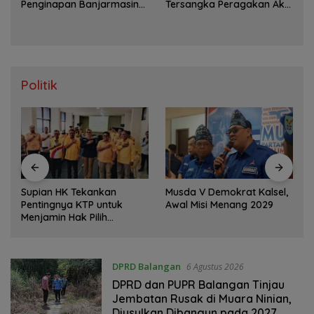
Penginapan Banjarmasin
Tersangka Peragakan Aksi
Terungkap, Polisi Amankan
Penyerangan dengan Arit
Tersangka
Politik
Supian HK Tekankan
Musda V Demokrat Kalsel,
i
Pentingnya KTP untuk
Awal Misi Menang 2029
Menjamin Hak Pilih
Masyarakat
DPRD Balangan
6 Agustus 2026
DPRD dan PUPR Balangan Tinjau
Jembatan Rusak di Muara Ninian,
Diusulkan Dibangun pada 2027