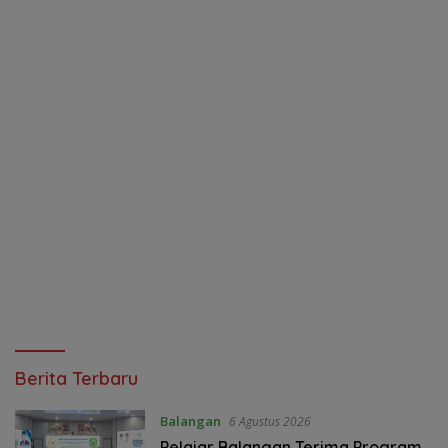
Jurnal
Berita Terbaru
Kalimantan
Balangan
6 Agustus 2026
Pelajar Balangan Terima Program