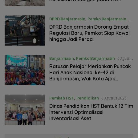
DPRD Banjarmasin
,
Pemko Banjarmasin
6
Agustus 2026
DPRD Banjarmasin Dorong Empat
Regulasi Baru, Pemkot Siap Kawal
hingga Jadi Perda
Banjarmasin
,
Pemko Banjarmasin
6 Agustus
2026
Ratusan Pelajar Meriahkan Puncak
Hari Anak Nasional ke-42 di
Banjarmasin, Wali Kota Ajak
Wujudkan Generasi Emas
Pemkab HST
,
Pendidikan
6 Agustus 2026
Dinas Pendidikan HST Bentuk 12 Tim
Intervensi Optimalisasi
Inventarisasi Aset