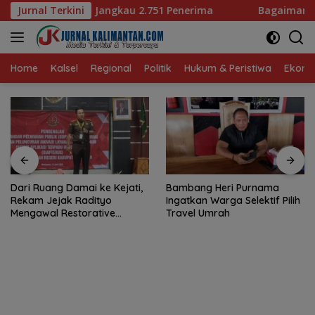
Langsung
2.751 Penerima
Jurnal Terkini
Bagaimana KIP Hadapi Deepfake dan H
ke
konten
Home
Kalsel
Regional
Politik
Hukum & Peristiwa
Ekonom
Dari Ruang Damai ke Kejati,
Bambang Heri Purnama
Rekam Jejak Radityo
Ingatkan Warga Selektif Pilih
Mengawal Restorative
Travel Umrah
Justice