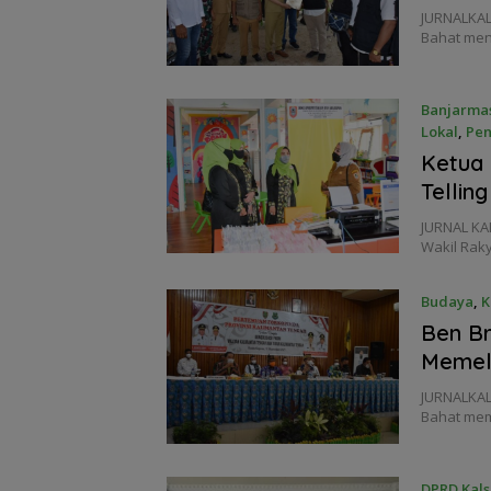
JURNALKAL
Bahat men
Banjarma
Lokal
,
Pen
18 Novem
Ketua 
Telling
JURNAL KA
Wakil Raky
Budaya
,
K
Ben Br
Memel
JURNALKAL
Bahat mem
DPRD Kals