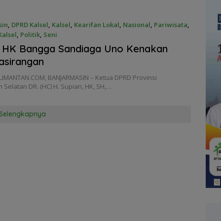
sin
,
DPRD Kalsel
,
Kalsel
,
Kearifan Lokal
,
Nasional
,
Pariwisata
,
alsel
,
Politik
,
Seni
er 2021
n HK Bangga Sandiaga Uno Kenakan
asirangan
LIMANTAN.COM, BANJARMASIN – Ketua DPRD Provinsi
 Selatan DR. (HC) H. Supian, HK, SH,…
Selengkapnya