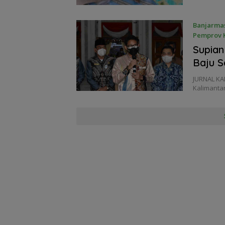
Banjarma
Pemprov K
2 Septemb
Supia
Baju S
JURNAL KA
Kalimantan