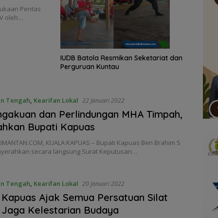
ukaan Pentas
IV oleh…
IUDB Batola Resmikan Seketariat dan
Perguruan Kuntau
an Tengah
,
Kearifan Lokal
22 Januari 2022
ngakuan dan Perlindungan MHA Timpah,
ahkan Bupati Kapuas
IMANTAN.COM, KUALA KAPUAS – Bupati Kapuas Ben Brahim S
yerahkan secara langsung Surat Keputusan…
an Tengah
,
Kearifan Lokal
20 Januari 2022
 Kapuas Ajak Semua Persatuan Silat
Jaga Kelestarian Budaya