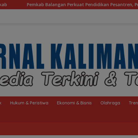
langan Perkuat Pendidikan Pesantren, Program Beasiswa Santr
k
Hukum & Peristiwa
Ekonomi & Bisnis
Olahraga
Tre