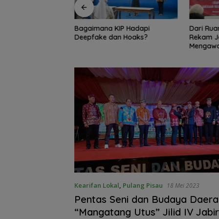
angan Perkuat
Bagaimana KIP Hadapi
Dari Rua
Pesantren, Program
Deepfake dan Hoaks?
Rekam J
ntri Sudah
Mengawal
51 Penerima
Kearifan Lokal
,
Pulang Pisau
18 Mei 2023
Pentas Seni dan Budaya Daera
“Mangatang Utus” Jilid IV Jabi