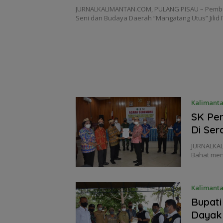
Resmi Dibuka.
JURNALKALIMANTAN.COM, PULANG PISAU – Pemb
Seni dan Budaya Daerah “Mangatang Utus” Jilid 
Kalimant
SK Pe
Di Ser
JURNALKAL
Bahat men
Kalimant
Bupati
Dayak 