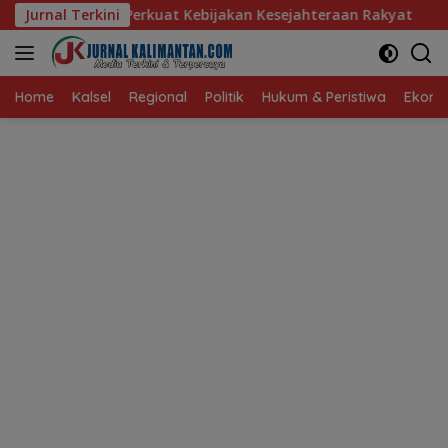
Langsung
t Kebijakan Kesejahteraan Rakyat
Jurnal Terkini
Baru 10 Persen, Akti
ke
konten
Home
Kalsel
Regional
Politik
Hukum & Peristiwa
Ekonom