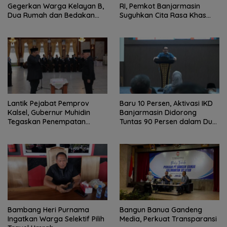
Gegerkan Warga Kelayan B,
RI, Pemkot Banjarmasin
Dua Rumah dan Bedakan
Suguhkan Cita Rasa Khas
Terbakar
Banjar
Lantik Pejabat Pemprov
Baru 10 Persen, Aktivasi IKD
Kalsel, Gubernur Muhidin
Banjarmasin Didorong
Tegaskan Penempatan
Tuntas 90 Persen dalam Dua
Berbasis Talenta
Bulan
Bambang Heri Purnama
Bangun Banua Gandeng
Ingatkan Warga Selektif Pilih
Media, Perkuat Transparansi