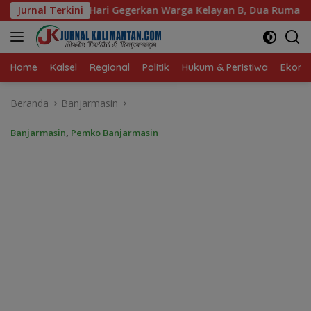
Langsung
n Warga Kelayan B, Dua Rumah dan Bedakan Terbakar
Jurnal Terkini
ke
konten
Home
Kalsel
Regional
Politik
Hukum & Peristiwa
Ekonom
Beranda
Banjarmasin
Banjarmasin
,
Pemko Banjarmasin