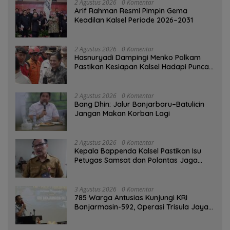
2 Agustus 2026
0 Komentar
Arif Rahman Resmi Pimpin Gema
Keadilan Kalsel Periode 2026–2031
2 Agustus 2026
0 Komentar
Hasnuryadi Dampingi Menko Polkam
Pastikan Kesiapan Kalsel Hadapi Puncak
Musim Kemarau
2 Agustus 2026
0 Komentar
Bang Dhin: Jalur Banjarbaru–Batulicin
Jangan Makan Korban Lagi
2 Agustus 2026
0 Komentar
Kepala Bappenda Kalsel Pastikan Isu
Petugas Samsat dan Polantas Jaga
SPBU Mulai 1 Agustus Adalah Hoaks
3 Agustus 2026
0 Komentar
785 Warga Antusias Kunjungi KRI
Banjarmasin-592, Operasi Trisula Jaya
Tinggalkan Kesan di Kotabaru