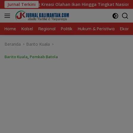
Langsung
n Ikan Hingga Tingkat Nasional Pada Lomba Masak Serba Ikan
Jurnal Terkini
ke
konten
Home
Kalsel
Regional
Politik
Hukum & Peristiwa
Ekonom
Beranda
Barito Kuala
Barito Kuala
,
Pemkab Batola