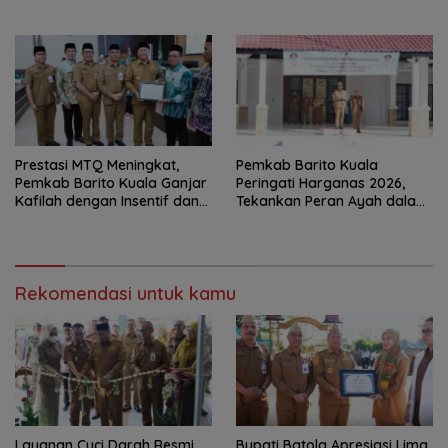
Kabupaten Layak Anak
Petani
Prestasi MTQ Meningkat,
Pemkab Barito Kuala
Pemkab Barito Kuala Ganjar
Peringati Harganas 2026,
Kafilah dengan Insentif dan
Tekankan Peran Ayah dalam
Bonus Umrah
Ketahanan Keluarga
Rekomendasi untuk kamu
Layanan Cuci Darah Resmi
Bupati Batola Apresiasi Lima