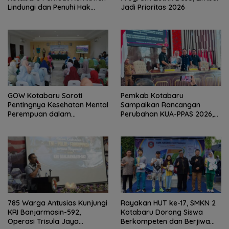
Lindungi dan Penuhi Hak
Jadi Prioritas 2026
Anak
GOW Kotabaru Soroti
Pemkab Kotabaru
Pentingnya Kesehatan Mental
Sampaikan Rancangan
Perempuan dalam
Perubahan KUA-PPAS 2026,
Pertemuan Rutin
PAD Diproyeksi Rp557,7 Miliar
785 Warga Antusias Kunjungi
Rayakan HUT ke-17, SMKN 2
KRI Banjarmasin-592,
Kotabaru Dorong Siswa
Operasi Trisula Jaya
Berkompeten dan Berjiwa