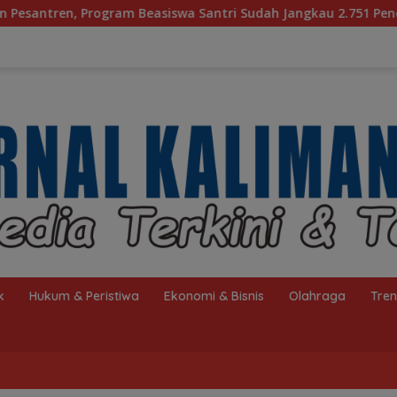
Santri Sudah Jangkau 2.751 Penerima
Bagaimana KIP H
k
Hukum & Peristiwa
Ekonomi & Bisnis
Olahraga
Tre