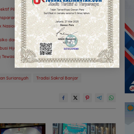
tif Pilih Travel Umrah
nsparansi
 Nasional ke-42 di Banjarmasin, Wali Kota Ajak
ko dan Pengendalian Gratifikasi Cegah Korupsi
ribusi Hijaukan Tahura Sultan Adam
ng Tewaskan Petugas Kebersihan di Banjarmasin Masuk
tan Suriansyah
Tradisi Sakral Banjar