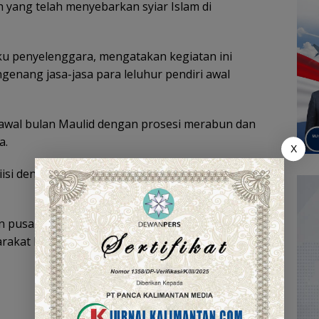
 yang telah menyebarkan syiar Islam di
aku penyelenggara, mengatakan kegiatan ini
nang jasa-jasa para leluhur pendiri awal
di awal bulan Maulid dengan prosesi merabun dan
a.
X
diisi dengan Haul Sultan Suriansyah, Khatib Dayyan,
n pusaka dan sejarah, tetapi juga menjadi ajang
arakat Banjar akan pentingnya menjaga warisan