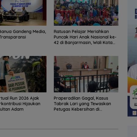
Banua Gandeng Media,
Ratusan Pelajar Meriahkan
Transparansi
Puncak Hari Anak Nasional ke-
42 di Banjarmasin, Wali Kota
Ajak Wujudkan Generasi Emas
rtual Run 2026 Ajak
Praperadilan Gagal, Kasus
rkontribusi Hijaukan
Tabrak Lari yang Tewaskan
Sultan Adam
Petugas Kebersihan di
Banjarmasin Masuk Tahap
Persidangan