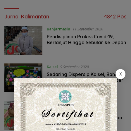
Jurnal Kalimantan
4842 Pos
Banjarmasin
11 September 2020
Pendisiplinan Prokes Covid-19,
Berlanjut Hingga Sebulan ke Depan
Kalsel
9 September 2020
Sedaring Dispersip Kalsel, Bahas
X
Tanaman Teratai Sebagai Sumber
Pangan
Kalsel
,
Pendidikan
9 September 2020
Perwakilan Kalimantan Selatan,
Optimis Dapat Bersaing di Lomba
Perpustakaan Nasional