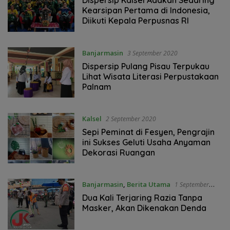
Dispersip Kalsel Adakan Sedaring
Kearsipan Pertama di Indonesia,
Diikuti Kepala Perpusnas RI
Banjarmasin
3 September 2020
Dispersip Pulang Pisau Terpukau
Lihat Wisata Literasi Perpustakaan
Palnam
Kalsel
2 September 2020
Sepi Peminat di Fesyen, Pengrajin
ini Sukses Geluti Usaha Anyaman
Dekorasi Ruangan
Banjarmasin
,
Berita Utama
1 September
2020
Dua Kali Terjaring Razia Tanpa
Masker, Akan Dikenakan Denda