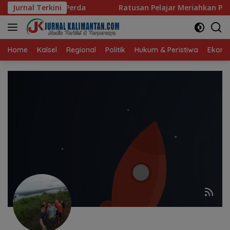
Langsung
 hingga Jadi Perda
Jurnal Terkini
Ratusan Pelajar Meriahkan Puncak 
ke
konten
Home
Kalsel
Regional
Politik
Hukum & Peristiwa
Ekonom