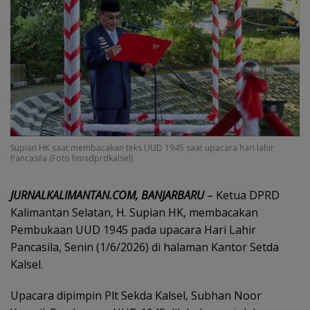
Supian HK saat membacakan teks UUD 1945 saat upacara hari lahir
Pancasila (Foto hmsdprdkalsel)
‎JURNALKALIMANTAN.COM, BANJARBARU
– Ketua DPRD
Kalimantan Selatan, H. Supian HK, membacakan
Pembukaan UUD 1945 pada upacara Hari Lahir
Pancasila, Senin (1/6/2026) di halaman Kantor Setda
Kalsel.
‎Upacara dipimpin Plt Sekda Kalsel, Subhan Noor