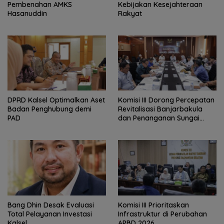
Pembenahan AMKS
Kebijakan Kesejahteraan
Hasanuddin
Rakyat
‎DPRD Kalsel Optimalkan Aset
‎Komisi III Dorong Percepatan
Badan Penghubung demi
Revitalisasi Banjarbakula
PAD
dan Penanganan Sungai
Batola
‎Bang Dhin Desak Evaluasi
‎Komisi III Prioritaskan
Total Pelayanan Investasi
Infrastruktur di Perubahan
Kalsel
APBD 2026