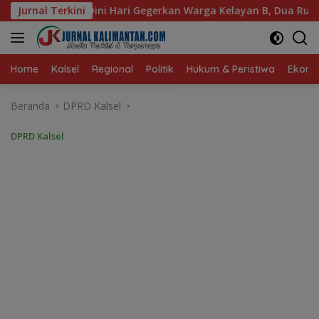
Langsung
gerkan Warga Kelayan B, Dua Rumah dan Bedakan Terbakar
Jurnal Terkini
ke
konten
Home
Kalsel
Regional
Politik
Hukum & Peristiwa
Ekonom
Beranda
DPRD Kalsel
DPRD Kalsel