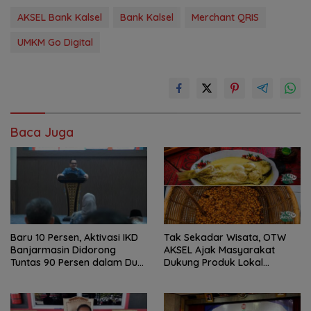
AKSEL Bank Kalsel
Bank Kalsel
Merchant QRIS
UMKM Go Digital
Baca Juga
Baru 10 Persen, Aktivasi IKD
Tak Sekadar Wisata, OTW
Banjarmasin Didorong
AKSEL Ajak Masyarakat
Tuntas 90 Persen dalam Dua
Dukung Produk Lokal
Bulan
Tabalong