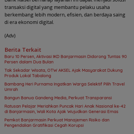
transaksi digital yang membantu pelaku usaha
berkembang lebih modern, efisien, dan berdaya saing
di era ekonomi digital.
(Adv)
Berita Terkait
Baru 10 Persen, Aktivasi IKD Banjarmasin Didorong Tuntas 90
Persen dalam Dua Bulan
Tak Sekadar Wisata, OTW AKSEL Ajak Masyarakat Dukung
Produk Lokal Tabalong
Bambang Heri Purnama Ingatkan Warga Selektif Pilih Travel
Umrah
Bangun Banua Gandeng Media, Perkuat Transparansi
Ratusan Pelajar Meriahkan Puncak Hari Anak Nasional ke-42
di Banjarmasin, Wali Kota Ajak Wujudkan Generasi Emas
Pemkot Banjarmasin Perkuat Manajemen Risiko dan
Pengendalian Gratifikasi Cegah Korupsi