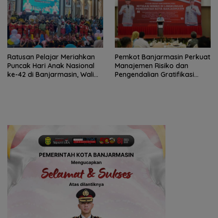
Ratusan Pelajar Meriahkan
Pemkot Banjarmasin Perkuat
Puncak Hari Anak Nasional
Manajemen Risiko dan
ke-42 di Banjarmasin, Wali
Pengendalian Gratifikasi
Kota Ajak Wujudkan
Cegah Korupsi
Generasi Emas