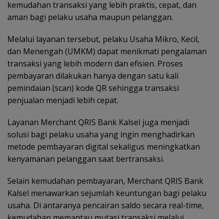
kemudahan transaksi yang lebih praktis, cepat, dan
aman bagi pelaku usaha maupun pelanggan.
Melalui layanan tersebut, pelaku Usaha Mikro, Kecil,
dan Menengah (UMKM) dapat menikmati pengalaman
transaksi yang lebih modern dan efisien. Proses
pembayaran dilakukan hanya dengan satu kali
pemindaian (scan) kode QR sehingga transaksi
penjualan menjadi lebih cepat.
Layanan Merchant QRIS Bank Kalsel juga menjadi
solusi bagi pelaku usaha yang ingin menghadirkan
metode pembayaran digital sekaligus meningkatkan
kenyamanan pelanggan saat bertransaksi.
Selain kemudahan pembayaran, Merchant QRIS Bank
Kalsel menawarkan sejumlah keuntungan bagi pelaku
usaha. Di antaranya pencairan saldo secara real-time,
kemudahan memantau mutasi transaksi melalui