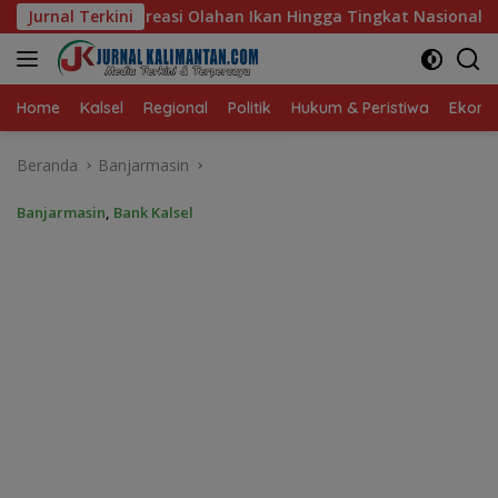
Langsung
Ikan Hingga Tingkat Nasional Pada Lomba Masak Serba Ikan
Jurnal Terkini
ke
konten
Home
Kalsel
Regional
Politik
Hukum & Peristiwa
Ekonom
Beranda
Banjarmasin
Banjarmasin
,
Bank Kalsel