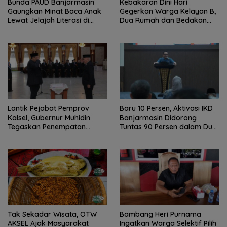
Bunda PAUD Banjarmasin
Kebakaran Dini Hari
Gaungkan Minat Baca Anak
Gegerkan Warga Kelayan B,
Lewat Jelajah Literasi di
Dua Rumah dan Bedakan
Taman Jahri Saleh
Terbakar
Lantik Pejabat Pemprov
Baru 10 Persen, Aktivasi IKD
Kalsel, Gubernur Muhidin
Banjarmasin Didorong
Tegaskan Penempatan
Tuntas 90 Persen dalam Dua
Berbasis Talenta
Bulan
Tak Sekadar Wisata, OTW
Bambang Heri Purnama
AKSEL Ajak Masyarakat
Ingatkan Warga Selektif Pilih