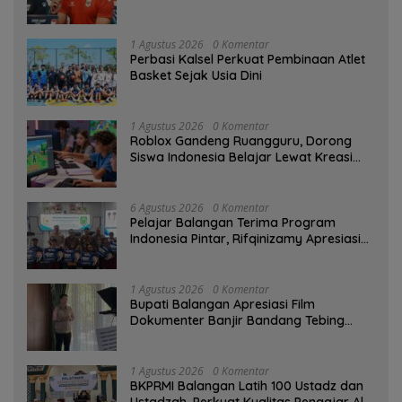
1 Agustus 2026
0 Komentar
Perbasi Kalsel Perkuat Pembinaan Atlet
Basket Sejak Usia Dini
1 Agustus 2026
0 Komentar
Roblox Gandeng Ruangguru, Dorong
Siswa Indonesia Belajar Lewat Kreasi
Digital
6 Agustus 2026
0 Komentar
Pelajar Balangan Terima Program
Indonesia Pintar, Rifqinizamy Apresiasi
Komitmen Pemkab
1 Agustus 2026
0 Komentar
Bupati Balangan Apresiasi Film
Dokumenter Banjir Bandang Tebing
Tinggi sebagai Media Edukasi
1 Agustus 2026
0 Komentar
BKPRMI Balangan Latih 100 Ustadz dan