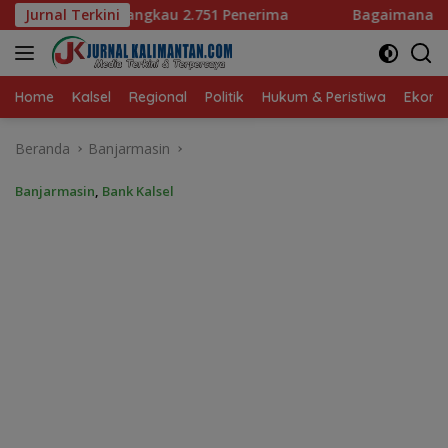
Langsung
2.751 Penerima
Jurnal Terkini
Bagaimana KIP Hadapi Deepfake dan H
ke
konten
Home
Kalsel
Regional
Politik
Hukum & Peristiwa
Ekonom
Beranda
Banjarmasin
Banjarmasin
,
Bank Kalsel