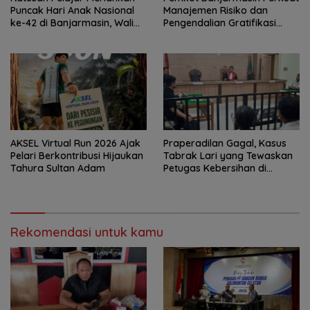
Puncak Hari Anak Nasional
Manajemen Risiko dan
ke-42 di Banjarmasin, Wali
Pengendalian Gratifikasi
Kota Ajak Wujudkan
Cegah Korupsi
Generasi Emas
AKSEL Virtual Run 2026 Ajak
Praperadilan Gagal, Kasus
Pelari Berkontribusi Hijaukan
Tabrak Lari yang Tewaskan
Tahura Sultan Adam
Petugas Kebersihan di
Banjarmasin Masuk Tahap
Persidangan
Rekomendasi untuk kamu