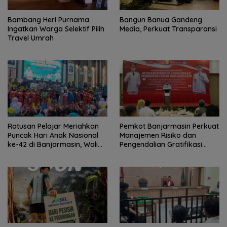
Bambang Heri Purnama
Bangun Banua Gandeng
Ingatkan Warga Selektif Pilih
Media, Perkuat Transparansi
Travel Umrah
Ratusan Pelajar Meriahkan
Pemkot Banjarmasin Perkuat
Puncak Hari Anak Nasional
Manajemen Risiko dan
ke-42 di Banjarmasin, Wali
Pengendalian Gratifikasi
Kota Ajak Wujudkan
Cegah Korupsi
Generasi Emas