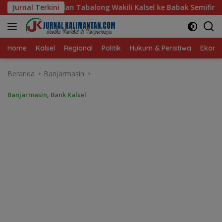
Langsung
long Wakili Kalsel ke Babak Semifinal Gubernur Cup Road to 
Jurnal Terkini
ke
konten
Home
Kalsel
Regional
Politik
Hukum & Peristiwa
Ekonom
Beranda
Banjarmasin
Banjarmasin
,
Bank Kalsel