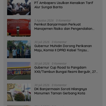
PT Ambapers Usulkan Kenaikan Tarif
Alur Sungai Barito
5 Agustus 2026
0 Komentar
Pemkot Banjarmasin Perkuat
Manajemen Risiko dan Pengendalian
Gratifikasi Cegah Korupsi
30 Juli 2026
0 Komentar
Gubernur Muhidin Dorong Perikanan
Maju, Komisi II DPRD Kalsel Tinjau
Kampung Gabus Haruan dan Gencarkan
GEMARIKAN
30 Juli 2026
0 Komentar
Gubernur Cup Road to Pangdam
XXII/Tambun Bungai Resmi Bergulir, 27
Tim Kalsel-Kalteng Berebut Gelar
30 Juli 2026
0 Komentar
DK Banjarmasin Soroti Hilangnya
Monumen Taman Gerbang Kota