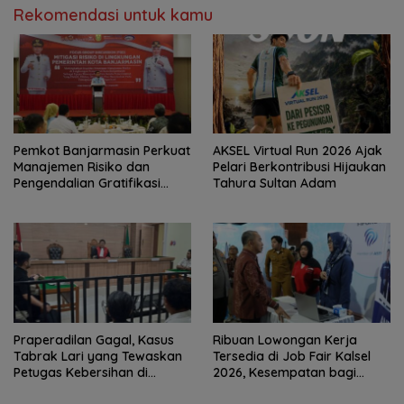
Rekomendasi untuk kamu
Pemkot Banjarmasin Perkuat
AKSEL Virtual Run 2026 Ajak
Manajemen Risiko dan
Pelari Berkontribusi Hijaukan
Pengendalian Gratifikasi
Tahura Sultan Adam
Cegah Korupsi
Praperadilan Gagal, Kasus
Ribuan Lowongan Kerja
Tabrak Lari yang Tewaskan
Tersedia di Job Fair Kalsel
Petugas Kebersihan di
2026, Kesempatan bagi
Banjarmasin Masuk Tahap
Pencari Kerja