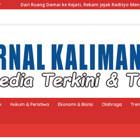
ri Ruang Damai ke Kejati, Rekam Jejak Radityo Mengawal Restor
k
Hukum & Peristiwa
Ekonomi & Bisnis
Olahraga
Tre