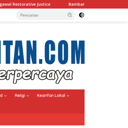
ative Justice
Bambang Heri Purnama Ingatkan Warga Sel
nd
Religi
Kearifan Lokal