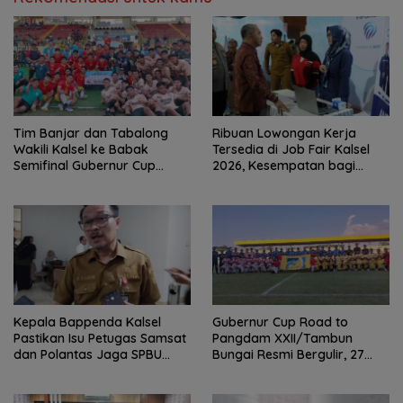
Tim Banjar dan Tabalong
Ribuan Lowongan Kerja
Wakili Kalsel ke Babak
Tersedia di Job Fair Kalsel
Semifinal Gubernur Cup
2026, Kesempatan bagi
Road to Pangdam
Pencari Kerja
XXII/Tambun Bungai
Kepala Bappenda Kalsel
Gubernur Cup Road to
Pastikan Isu Petugas Samsat
Pangdam XXII/Tambun
dan Polantas Jaga SPBU
Bungai Resmi Bergulir, 27
Mulai 1 Agustus Adalah Hoaks
Tim Kalsel-Kalteng Berebut
Gelar