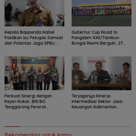
Kepala Bappenda Kalsel
Gubernur Cup Road to
Pastikan Isu Petugas Samsat
Pangdam XXII/Tambun
dan Polantas Jaga SPBU
Bungai Resmi Bergulir, 27
Mulai 1 Agustus Adalah Hoaks
Tim Kalsel-Kalteng Berebut
Gelar
Perkuat Sinergi dengan
Terjaganya Kinerja
Kejari Kukar, BRI BO
Intermediasi Sektor Jasa
Tenggarong Pererat
Keuangan Kalimantan
Kolaborasi untuk Dukung
Selatan, Mendukung
Pelayanan Publik
Pertumbuhan Ekonomi
Daerah
Rekomendasi untuk kamu