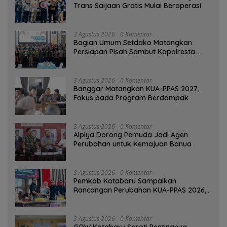
Trans Saijaan Gratis Mulai Beroperasi
3 Agustus 2026
0 Komentar
Bagian Umum Setdako Matangkan
Persiapan Pisah Sambut Kapolresta
Banjarmasin
3 Agustus 2026
0 Komentar
‎Banggar Matangkan KUA-PPAS 2027,
Fokus pada Program Berdampak
3 Agustus 2026
0 Komentar
‎Alpiya Dorong Pemuda Jadi Agen
Perubahan untuk Kemajuan Banua ‎
3 Agustus 2026
0 Komentar
Pemkab Kotabaru Sampaikan
Rancangan Perubahan KUA-PPAS 2026,
PAD Diproyeksi Rp557,7 Miliar
3 Agustus 2026
0 Komentar
GOW Kotabaru Soroti Pentingnya