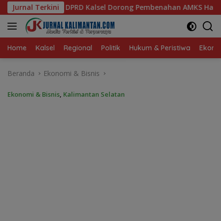
Langsung
Dorong Pembenahan AMKS Hasanuddin
Jurnal Terkini
Ketua TP PKK Kals
ke
konten
Home
Kalsel
Regional
Politik
Hukum & Peristiwa
Ekonom
Beranda
Ekonomi & Bisnis
Ekonomi & Bisnis
,
Kalimantan Selatan