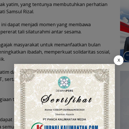
nak yatim, yang tentunya membutuhkan perhatian
ti Samsul Rizal.
a ini dapat menjadi momen yang membawa
rerat tali silaturahmi antar sesama.
mengajak masyarakat untuk memanfaatkan bulan
ngkatkan ibadah, memperkuat solidaritas sosial,
ik.
X
yatim dari berbagai panti asuhan di wilayah
 serta para pejabat daerah dan tokoh
aan terpancar dari wajah anak-anak yatim yang
 dapat menjadi amal yang diterima oleh Allah SWT
 semua,” pungkas Bupati Samsul Rizal.