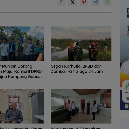
 Muhidin Dorong
Cegah Karhutla, BPBD dan
n Maju, Komisi II DPRD
Damkar HST Siaga 24 Jam
injau Kampung Gabus
dan Gencarkan
KAN