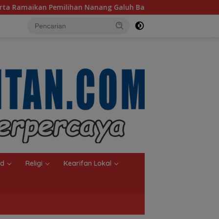
ng Galuh Balangan 2026, Pemkab Cari Duta Budaya Terbaik
nd
Religi
Kearifan Lokal