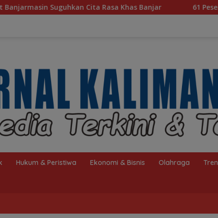
Rasa Khas Banjar
61 Peserta Ramaikan Pemilihan Nana
k
Hukum & Peristiwa
Ekonomi & Bisnis
Olahraga
Tre