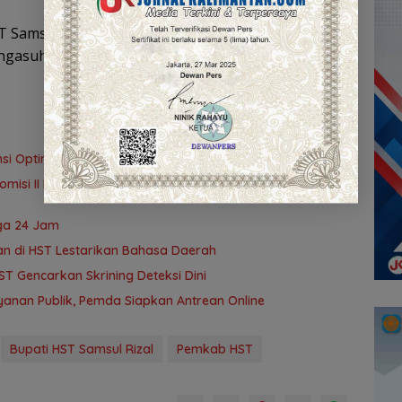
T Samsul Rizal memberikan santunan kepada 100
engasuh panti asuhan masing-masing.
i Optimalisasi Inventarisasi Aset
omisi II DPRD Kalsel Tinjau Kampung Gabus Haruan dan
ga 24 Jam
an di HST Lestarikan Bahasa Daerah
T Gencarkan Skrining Deteksi Dini
anan Publik, Pemda Siapkan Antrean Online
Bupati HST Samsul Rizal
Pemkab HST