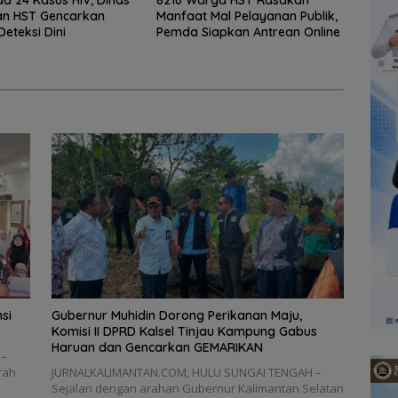
a 24 Kasus HIV, Dinas
8216 Warga HST Rasakan
an HST Gencarkan
Manfaat Mal Pelayanan Publik,
Deteksi Dini
Pemda Siapkan Antrean Online
si
Gubernur Muhidin Dorong Perikanan Maju,
Komisi II DPRD Kalsel Tinjau Kampung Gabus
Haruan dan Gencarkan GEMARIKAN
 –
rah
JURNALKALIMANTAN.COM, HULU SUNGAI TENGAH –
Sejalan dengan arahan Gubernur Kalimantan Selatan