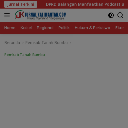
Langsung
alangan Manfaatkan Podcast untuk Perluas Informasi dan Serap
Jurnal Terkini
ke
konten
Home
Kalsel
Regional
Politik
Hukum & Peristiwa
Ekonom
Beranda
Pemkab Tanah Bumbu
Pemkab Tanah Bumbu