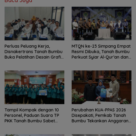
Baca Juga
Perluas Peluang Kerja,
MTQN ke-23 Simpang Empat
Disnakertrans Tanah Bumbu
Resmi Dibuka, Tanah Bumbu
Buka Pelatihan Desain Grafis
Perkuat Syiar Al-Qur’an dan
dan Barbershop
Generasi Qurani
Tampil Kompak dengan 10
Perubahan KUA-PPAS 2026
Personel, Paduan Suara TP
Disepakati, Pemkab Tanah
PKK Tanah Bumbu Sabet
Bumbu Tekankan Anggaran
Juara II
Berbasis Kinerja