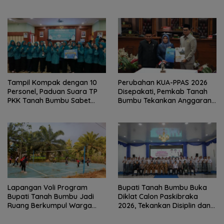
dan Barbershop
Generasi Qurani
Tampil Kompak dengan 10
Perubahan KUA-PPAS 2026
Personel, Paduan Suara TP
Disepakati, Pemkab Tanah
PKK Tanah Bumbu Sabet
Bumbu Tekankan Anggaran
Juara II
Berbasis Kinerja
Lapangan Voli Program
Bupati Tanah Bumbu Buka
Bupati Tanah Bumbu Jadi
Diklat Calon Paskibraka
Ruang Berkumpul Warga
2026, Tekankan Disiplin dan
Desa Madu Retno
Integritas