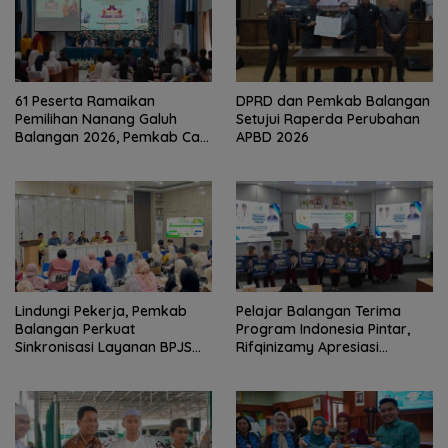
61 Peserta Ramaikan
DPRD dan Pemkab Balangan
Pemilihan Nanang Galuh
Setujui Raperda Perubahan
Balangan 2026, Pemkab Cari
APBD 2026
Duta Budaya Terbaik
Lindungi Pekerja, Pemkab
Pelajar Balangan Terima
Balangan Perkuat
Program Indonesia Pintar,
Sinkronisasi Layanan BPJS
Rifqinizamy Apresiasi
Ketenagakerjaan
Komitmen Pemkab