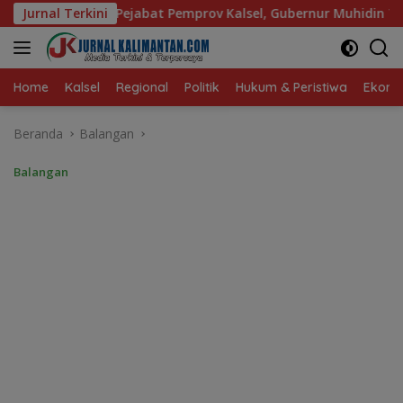
Langsung
ov Kalsel, Gubernur Muhidin Tegaskan Penempatan Berbasis Ta
Jurnal Terkini
ke
konten
Home
Kalsel
Regional
Politik
Hukum & Peristiwa
Ekonom
Beranda
Balangan
Balangan