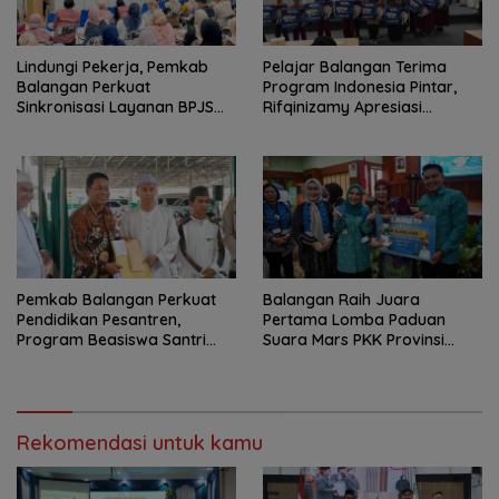
Lindungi Pekerja, Pemkab
Pelajar Balangan Terima
Balangan Perkuat
Program Indonesia Pintar,
Sinkronisasi Layanan BPJS
Rifqinizamy Apresiasi
Ketenagakerjaan
Komitmen Pemkab
Pemkab Balangan Perkuat
Balangan Raih Juara
Pendidikan Pesantren,
Pertama Lomba Paduan
Program Beasiswa Santri
Suara Mars PKK Provinsi
Sudah Jangkau 2.751
Kalsel
Penerima
Rekomendasi untuk kamu