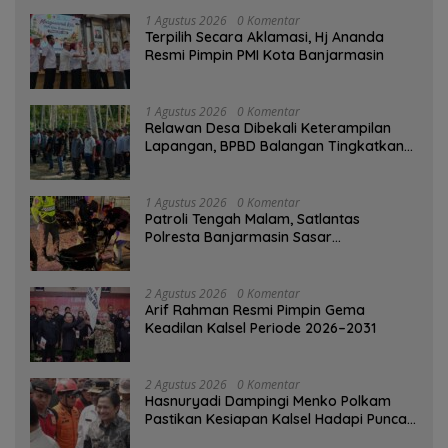
1 Agustus 2026
0 Komentar
‎Terpilih Secara Aklamasi, Hj Ananda
Resmi Pimpin PMI Kota Banjarmasin
1 Agustus 2026
0 Komentar
Relawan Desa Dibekali Keterampilan
Lapangan, BPBD Balangan Tingkatkan
Kesiapsiagaan Bencana
1 Agustus 2026
0 Komentar
Patroli Tengah Malam, Satlantas
Polresta Banjarmasin Sasar
Pelanggaran dan Balap Liar
2 Agustus 2026
0 Komentar
Arif Rahman Resmi Pimpin Gema
Keadilan Kalsel Periode 2026–2031
2 Agustus 2026
0 Komentar
Hasnuryadi Dampingi Menko Polkam
Pastikan Kesiapan Kalsel Hadapi Puncak
Musim Kemarau