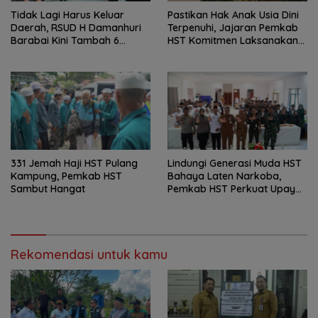
Tidak Lagi Harus Keluar
Pastikan Hak Anak Usia Dini
Daerah, RSUD H Damanhuri
Terpenuhi, Jajaran Pemkab
Barabai Kini Tambah 6
HST Komitmen Laksanakan
Layanan Baru
PAUD Holistik Integratif
331 Jemah Haji HST Pulang
Lindungi Generasi Muda HST
Kampung, Pemkab HST
Bahaya Laten Narkoba,
Sambut Hangat
Pemkab HST Perkuat Upaya
Pencegahan
Rekomendasi untuk kamu