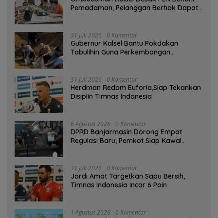
Pemadaman, Pelanggan Berhak Dapat
Kompensasi
31 Juli 2026
0 Komentar
Gubernur Kalsel Bantu Pokdakan
Tabulihin Guna Perkembangan
Kampung Papuyu
31 Juli 2026
0 Komentar
Herdman Redam Euforia,Siap Tekankan
Disiplin Timnas Indonesia
6 Agustus 2026
0 Komentar
DPRD Banjarmasin Dorong Empat
Regulasi Baru, Pemkot Siap Kawal
hingga Jadi Perda
31 Juli 2026
0 Komentar
Jordi Amat Targetkan Sapu Bersih,
Timnas Indonesia Incar 6 Poin
1 Agustus 2026
0 Komentar