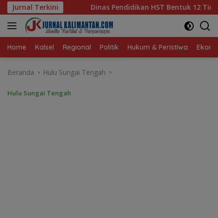
Langsung
endidikan HST Bentuk 12 Tim Intervensi Optimalisasi Inventarisa
Jurnal Terkini
ke
konten
Home
Kalsel
Regional
Politik
Hukum & Peristiwa
Ekonom
Beranda
Hulu Sungai Tengah
Hulu Sungai Tengah