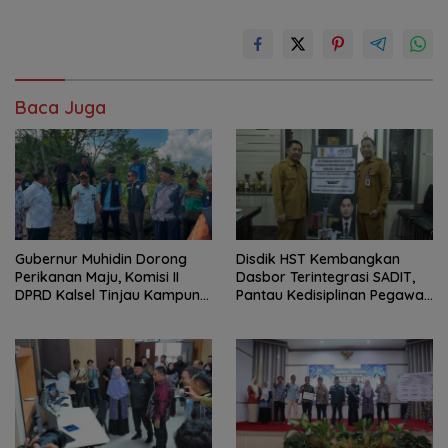
Baca Juga
Gubernur Muhidin Dorong
Disdik HST Kembangkan
Perikanan Maju, Komisi II
Dasbor Terintegrasi SADIT,
DPRD Kalsel Tinjau Kampung
Pantau Kedisiplinan Pegawai
Gabus Haruan dan
Menyeluruh
Gencarkan GEMARIKAN