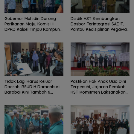
Gubernur Muhidin Dorong
Disdik HST Kembangkan
Perikanan Maju, Komisi II
Dasbor Terintegrasi SADIT,
DPRD Kalsel Tinjau Kampung
Pantau Kedisiplinan Pegawai
Gabus Haruan dan
Menyeluruh
Gencarkan GEMARIKAN
Tidak Lagi Harus Keluar
Pastikan Hak Anak Usia Dini
Daerah, RSUD H Damanhuri
Terpenuhi, Jajaran Pemkab
Barabai Kini Tambah 6
HST Komitmen Laksanakan
Layanan Baru
PAUD Holistik Integratif