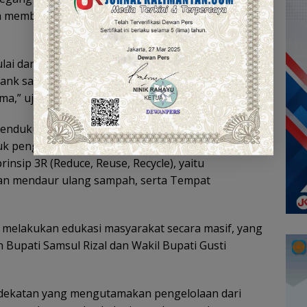
n membuang sampah menjadi memilah dan
lai dari rumah tangga, kita dorong budaya
nk sampah, hingga menutup ruang bagi praktik
a,” ujar Bupati.
endukung kebijakan tersebut, Pemkab HST telah
uk penguatan sarana dan prasarana seperti TPS3R
sip 3R (Reduce, Reuse, Recycle), yaitu
an mendaur ulang sampah, serta Tempat
melakukan edukasi masyarakat secara masif, yang
 Bupati Samsul Rizal dan Wakil Bupati Gusti
dekatan yang mengutamakan pengelolaan dari