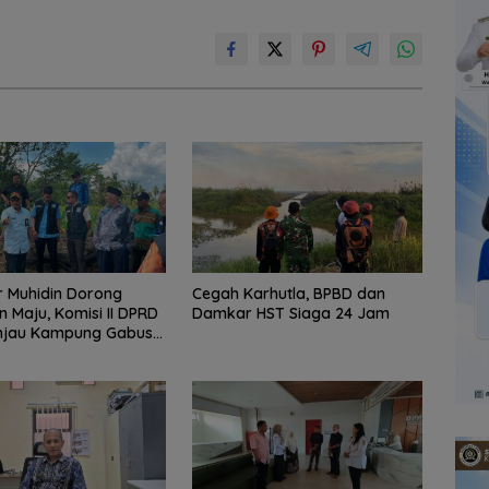
 Muhidin Dorong
Cegah Karhutla, BPBD dan
n Maju, Komisi II DPRD
Damkar HST Siaga 24 Jam
injau Kampung Gabus
dan Gencarkan
KAN