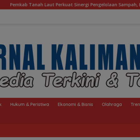
uat Sinergi Pengelolaan Sampah, Bupati Sambut Kunjungan Istr
k
Hukum & Peristiwa
Ekonomi & Bisnis
Olahraga
Tre