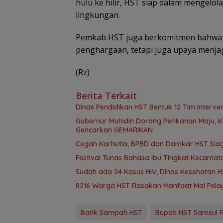
hulu ke hilir, HST siap dalam mengelo
lingkungan.
Pemkab HST juga berkomitmen bahwa k
penghargaan, tetapi juga upaya menjag
(Rz)
Berita Terkait
Dinas Pendidikan HST Bentuk 12 Tim Intervens
Gubernur Muhidin Dorong Perikanan Maju, K
Gencarkan GEMARIKAN
Cegah Karhutla, BPBD dan Damkar HST Sia
Festival Tunas Bahasa Ibu Tingkat Kecamat
Sudah ada 24 Kasus HIV, Dinas Kesehatan HS
8216 Warga HST Rasakan Manfaat Mal Pelay
Bank Sampah HST
Bupati HST Samsul R