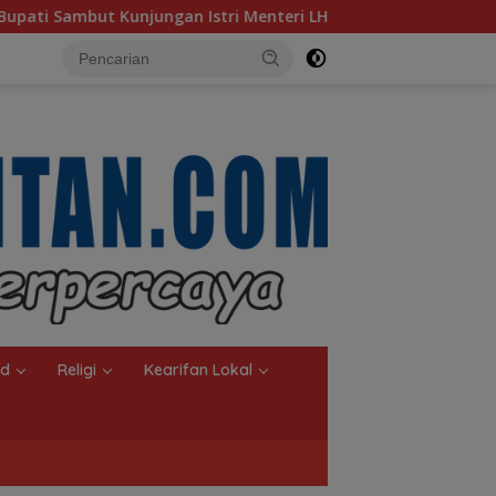
i Menteri LH
Sambut Ketua Komisi II DPR RI, Pemkot B
nd
Religi
Kearifan Lokal