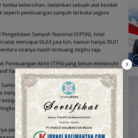
r lomba kebersihan, melainkan sebuah alat kendali
k seperti pembuangan sampah terbuka segera
i Pengelolaan Sampah Nasional (SIPSN), total
rcatat mencapai 56,63 juta ton, namun hanya 39,01
mentara sisanya masih terbuang begitu saja.
empat Pembuangan Akhir (TPA) yang belum memenuhi
X
nif Faisol Nurofiq.
T Samsul Rizal memberikan dukungan penuh
 Ia menyatakan bahwa Kabupaten HST siap
 kebijakan nasional dalam membangun sistem
ingkungan, berbasis teknologi, dan melibatkan
nya perubahan pola pikir masyarakat dalam
gang peran vital dalam pengelolaan sampah,