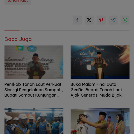
tanah laut
Baca Juga
Pemkab Tanah Laut Perkuat
Buka Malam Final Duta
Sinergi Pengelolaan Sampah,
GenRe, Bupati Tanah Laut
Bupati Sambut Kunjungan
Ajak Generasi Muda Bijak
Istri Menteri LH
Bermedia Sosial