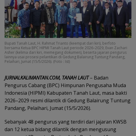
Bupati Tanah Laut, H. Rahmat Trianto (keempat dari kiri), berfoto
bersama Ketua BPC HIPMI Tanah Laut periode 2026–2029, Evan Zachari
Asher (kelima dari kiri, memegang dokumen), beserta jajaran pengurus
lainnya usai prosesi pelantikan di Gedung Balairung Tuntung Pandang,
Pelaihari, Jumat (15/5/2026). (Foto : Ist)
JURNALKALIMANTAN.COM, TANAH LAUT
– Badan
Pengurus Cabang (BPC) Himpunan Pengusaha Muda
Indonesia (HIPMI) Kabupaten Tanah Laut, masa bakti
2026–2029 resmi dilantik di Gedung Balairung Tuntung
Pandang, Pelaihari, Jumat (15/5/2026).
Sebanyak 48 pengurus yang terdiri dari jajaran KWSB
dan 12 ketua bidang dilantik dengan mengusung