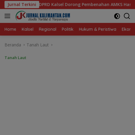
Langsung
 Dorong Pembenahan AMKS Hasanuddin
Jurnal Terkini
Ketua TP PKK Kal
ke
konten
Home
Kalsel
Regional
Politik
Hukum & Peristiwa
Ekonom
Beranda
Tanah Laut
Tanah Laut