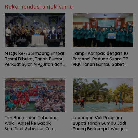
Rekomendasi untuk kamu
MTQN ke-23 Simpang Empat
Tampil Kompak dengan 10
Resmi Dibuka, Tanah Bumbu
Personel, Paduan Suara TP
Perkuat Syiar Al-Qur’an dan
PKK Tanah Bumbu Sabet
Generasi Qurani
Juara II
Tim Banjar dan Tabalong
Lapangan Voli Program
Wakili Kalsel ke Babak
Bupati Tanah Bumbu Jadi
Semifinal Gubernur Cup
Ruang Berkumpul Warga
Road to Pangdam
Desa Madu Retno