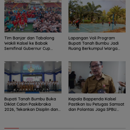
Tim Banjar dan Tabalong
Lapangan Voli Program
Wakili Kalsel ke Babak
Bupati Tanah Bumbu Jadi
Semifinal Gubernur Cup
Ruang Berkumpul Warga
Road to Pangdam
Desa Madu Retno
XXII/Tambun Bungai
Bupati Tanah Bumbu Buka
Kepala Bappenda Kalsel
Diklat Calon Paskibraka
Pastikan Isu Petugas Samsat
2026, Tekankan Disiplin dan
dan Polantas Jaga SPBU
Integritas
Mulai 1 Agustus Adalah Hoaks