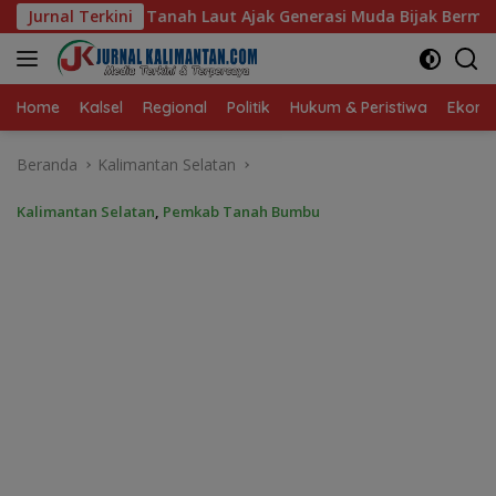
Langsung
k Generasi Muda Bijak Bermedia Sosial
Jurnal Terkini
MTQN ke-23 Sim
ke
konten
Home
Kalsel
Regional
Politik
Hukum & Peristiwa
Ekonom
Beranda
Kalimantan Selatan
Kalimantan Selatan
,
Pemkab Tanah Bumbu