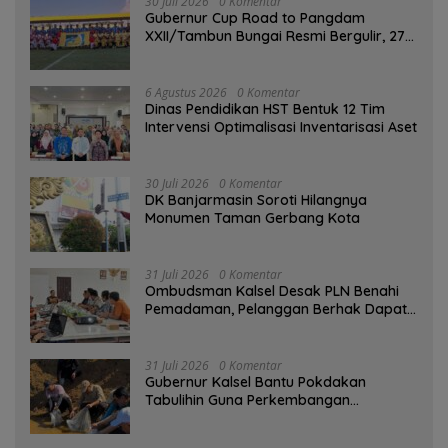
30 Juli 2026
0 Komentar
Gubernur Cup Road to Pangdam
XXII/Tambun Bungai Resmi Bergulir, 27
Tim Kalsel-Kalteng Berebut Gelar
6 Agustus 2026
0 Komentar
Dinas Pendidikan HST Bentuk 12 Tim
Intervensi Optimalisasi Inventarisasi Aset
30 Juli 2026
0 Komentar
DK Banjarmasin Soroti Hilangnya
Monumen Taman Gerbang Kota
31 Juli 2026
0 Komentar
Ombudsman Kalsel Desak PLN Benahi
Pemadaman, Pelanggan Berhak Dapat
Kompensasi
31 Juli 2026
0 Komentar
Gubernur Kalsel Bantu Pokdakan
Tabulihin Guna Perkembangan
Kampung Papuyu