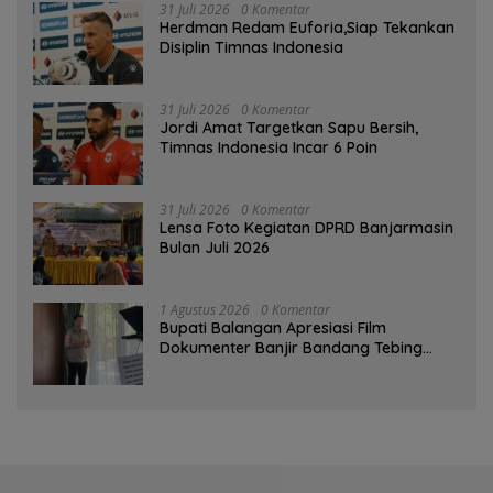
31 Juli 2026
0 Komentar
Herdman Redam Euforia,Siap Tekankan
Disiplin Timnas Indonesia
31 Juli 2026
0 Komentar
Jordi Amat Targetkan Sapu Bersih,
Timnas Indonesia Incar 6 Poin
31 Juli 2026
0 Komentar
Lensa Foto Kegiatan DPRD Banjarmasin
Bulan Juli 2026
1 Agustus 2026
0 Komentar
Bupati Balangan Apresiasi Film
Dokumenter Banjir Bandang Tebing
Tinggi sebagai Media Edukasi