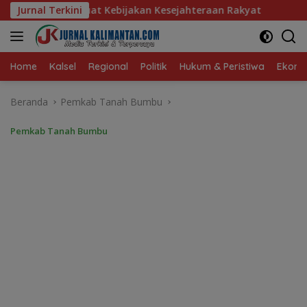
Langsung
akan Kesejahteraan Rakyat
Jurnal Terkini
Baru 10 Persen, Aktivasi IK
ke
konten
Home
Kalsel
Regional
Politik
Hukum & Peristiwa
Ekonom
Beranda
Pemkab Tanah Bumbu
Pemkab Tanah Bumbu