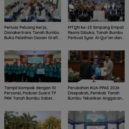
Perluas Peluang Kerja,
MTQN ke-23 Simpang Empat
Disnakertrans Tanah Bumbu
Resmi Dibuka, Tanah Bumbu
Buka Pelatihan Desain Grafis
Perkuat Syiar Al-Qur’an dan
dan Barbershop
Generasi Qurani
Tampil Kompak dengan 10
Perubahan KUA-PPAS 2026
Personel, Paduan Suara TP
Disepakati, Pemkab Tanah
PKK Tanah Bumbu Sabet
Bumbu Tekankan Anggaran
Juara II
Berbasis Kinerja