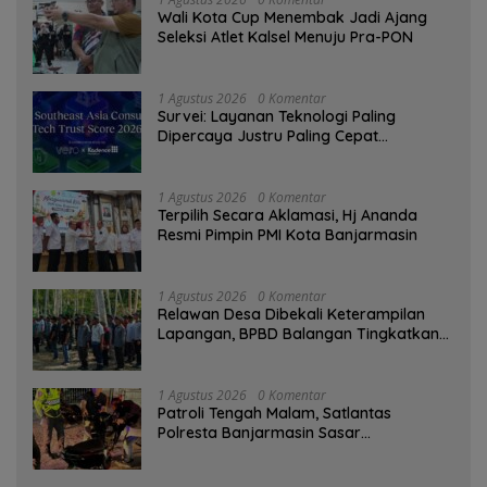
Wali Kota Cup Menembak Jadi Ajang
Seleksi Atlet Kalsel Menuju Pra-PON
1 Agustus 2026
0 Komentar
Survei: Layanan Teknologi Paling
Dipercaya Justru Paling Cepat
Ditinggalkan Saat Bermasalah
1 Agustus 2026
0 Komentar
‎Terpilih Secara Aklamasi, Hj Ananda
Resmi Pimpin PMI Kota Banjarmasin
1 Agustus 2026
0 Komentar
Relawan Desa Dibekali Keterampilan
Lapangan, BPBD Balangan Tingkatkan
Kesiapsiagaan Bencana
1 Agustus 2026
0 Komentar
Patroli Tengah Malam, Satlantas
Polresta Banjarmasin Sasar
Pelanggaran dan Balap Liar