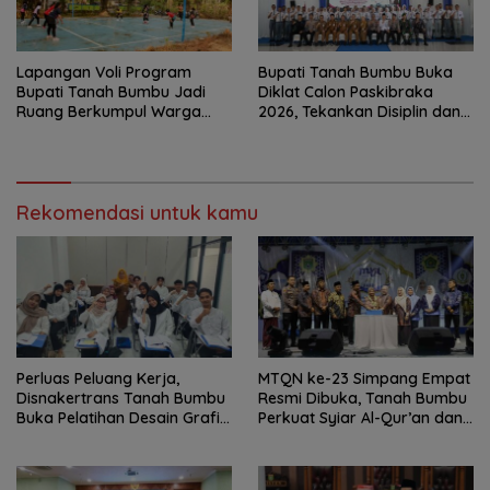
Lapangan Voli Program
Bupati Tanah Bumbu Buka
Bupati Tanah Bumbu Jadi
Diklat Calon Paskibraka
Ruang Berkumpul Warga
2026, Tekankan Disiplin dan
Desa Madu Retno
Integritas
Rekomendasi untuk kamu
Perluas Peluang Kerja,
MTQN ke-23 Simpang Empat
Disnakertrans Tanah Bumbu
Resmi Dibuka, Tanah Bumbu
Buka Pelatihan Desain Grafis
Perkuat Syiar Al-Qur’an dan
dan Barbershop
Generasi Qurani