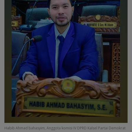
Habib Ahmad bahasyim, Anggota komisi IV DPRD Kalsel Partai Demokrat