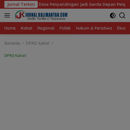
Langsung
andingan Jadi Garda Depan Penjaga Hutan Adat
Jurnal Terkini
DPRD 
ke
konten
Home
Kalsel
Regional
Politik
Hukum & Peristiwa
Ekonom
Beranda
DPRD Kalsel
DPRD Kalsel