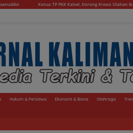
 PKK Kalsel, Dorong Kreasi Olahan Ikan Hingga Tingkat Nasion
k
Hukum & Peristiwa
Ekonomi & Bisnis
Olahraga
Tre