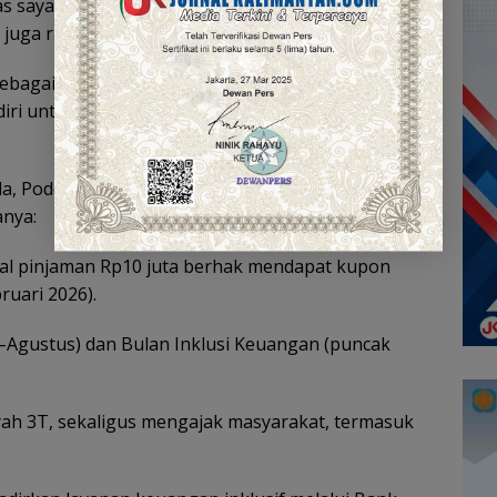
s saya di SMPN 2 Banjarmasin. Jadi bekerja
 juga rasa kekeluargaan,” ujarnya.
agai wakil wali kota yang nyaris tanpa henti.
iri untuk beristirahat sejenak agar tetap bugar
da, Podcast Obligasi edisi kali ini juga memaparkan
anya:
al pinjaman Rp10 juta berhak mendapat kupon
ruari 2026).
–Agustus) dan Bulan Inklusi Keuangan (puncak
yah 3T, sekaligus mengajak masyarakat, termasuk