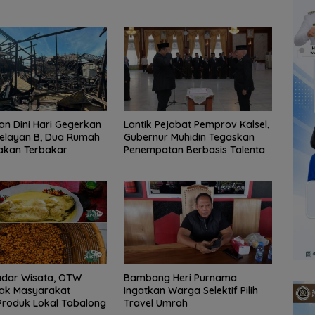
n Dini Hari Gegerkan
Lantik Pejabat Pemprov Kalsel,
elayan B, Dua Rumah
Gubernur Muhidin Tegaskan
akan Terbakar
Penempatan Berbasis Talenta
adar Wisata, OTW
Bambang Heri Purnama
jak Masyarakat
Ingatkan Warga Selektif Pilih
Produk Lokal Tabalong
Travel Umrah