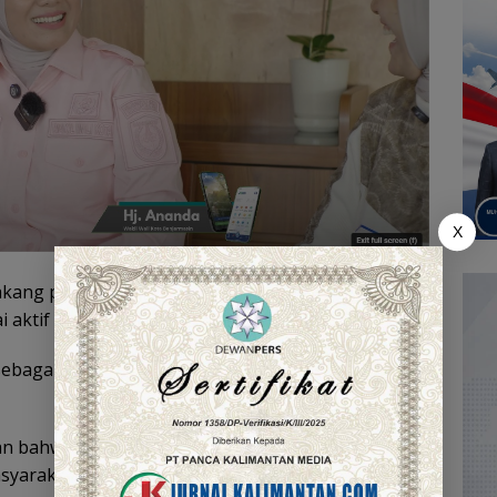
X
lakang politik, jalan hidup membawanya ke dunia
i aktif di organisasi politik dengan restu orangtua.
bagai calon legislatif hingga kini dipercaya
n bahwa dirinya bersama Wali Kota H. M. Yamin
asyarakat. “Kami sama-sama pernah jadi anggota