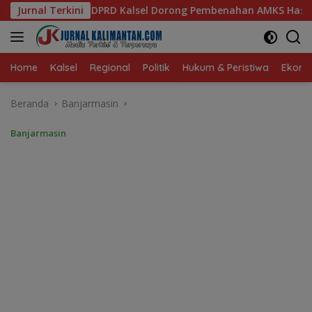
Langsung
 Dorong Pembenahan AMKS Hasanuddin
Jurnal Terkini
Ketua TP PKK Kal
ke
konten
Home
Kalsel
Regional
Politik
Hukum & Peristiwa
Ekonom
Beranda
Banjarmasin
Banjarmasin