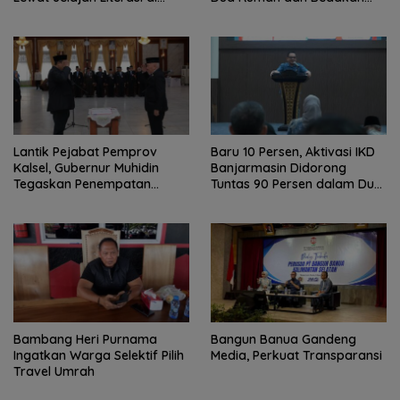
Taman Jahri Saleh
Terbakar
Lantik Pejabat Pemprov
Baru 10 Persen, Aktivasi IKD
Kalsel, Gubernur Muhidin
Banjarmasin Didorong
Tegaskan Penempatan
Tuntas 90 Persen dalam Dua
Berbasis Talenta
Bulan
Bambang Heri Purnama
Bangun Banua Gandeng
Ingatkan Warga Selektif Pilih
Media, Perkuat Transparansi
Travel Umrah