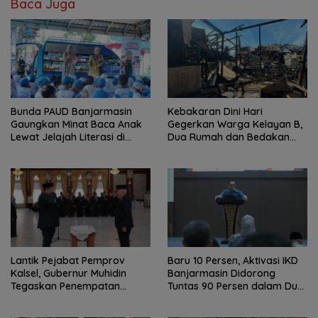
Baca Juga
Bunda PAUD Banjarmasin
Kebakaran Dini Hari
Gaungkan Minat Baca Anak
Gegerkan Warga Kelayan B,
Lewat Jelajah Literasi di
Dua Rumah dan Bedakan
Taman Jahri Saleh
Terbakar
Lantik Pejabat Pemprov
Baru 10 Persen, Aktivasi IKD
Kalsel, Gubernur Muhidin
Banjarmasin Didorong
Tegaskan Penempatan
Tuntas 90 Persen dalam Dua
Berbasis Talenta
Bulan