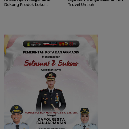
Dukung Produk Lokal
Travel Umrah
Tabalong