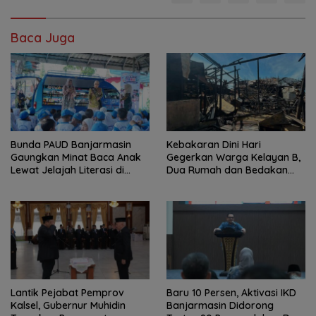
Baca Juga
Bunda PAUD Banjarmasin
Kebakaran Dini Hari
Gaungkan Minat Baca Anak
Gegerkan Warga Kelayan B,
Lewat Jelajah Literasi di
Dua Rumah dan Bedakan
Taman Jahri Saleh
Terbakar
Lantik Pejabat Pemprov
Baru 10 Persen, Aktivasi IKD
Kalsel, Gubernur Muhidin
Banjarmasin Didorong