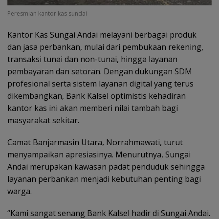
Peresmian kantor kas sundai
Kantor Kas Sungai Andai melayani berbagai produk
dan jasa perbankan, mulai dari pembukaan rekening,
transaksi tunai dan non-tunai, hingga layanan
pembayaran dan setoran. Dengan dukungan SDM
profesional serta sistem layanan digital yang terus
dikembangkan, Bank Kalsel optimistis kehadiran
kantor kas ini akan memberi nilai tambah bagi
masyarakat sekitar.
Camat Banjarmasin Utara, Norrahmawati, turut
menyampaikan apresiasinya. Menurutnya, Sungai
Andai merupakan kawasan padat penduduk sehingga
layanan perbankan menjadi kebutuhan penting bagi
warga.
“Kami sangat senang Bank Kalsel hadir di Sungai Andai.