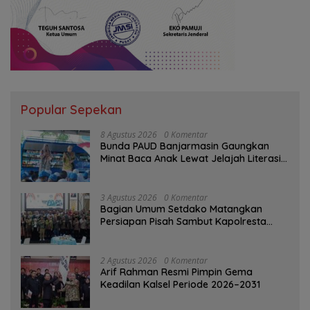
Popular Sepekan
8 Agustus 2026
0 Komentar
Bunda PAUD Banjarmasin Gaungkan
Minat Baca Anak Lewat Jelajah Literasi
di Taman Jahri Saleh
3 Agustus 2026
0 Komentar
Bagian Umum Setdako Matangkan
Persiapan Pisah Sambut Kapolresta
Banjarmasin
2 Agustus 2026
0 Komentar
Arif Rahman Resmi Pimpin Gema
Keadilan Kalsel Periode 2026–2031