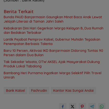
(Sumber : Bank Kalsel)
Berita Terkait
Bunda PAUD Banjarmasin Gaungkan Minat Baca Anak Lewat
Jelajah Literasi di Taman Jahri Saleh
Kebakaran Dini Hari Gegerkan Warga Kelayan B, Dua Rumah
dan Bedakan Terbakar
Lantik Pejabat Pemprov Kalsel, Gubernur Muhidin Tegaskan
Penempatan Berbasis Talenta
Baru 10 Persen, Aktivasi IKD Banjarmasin Didorong Tuntas 90
Persen dalam Dua Bulan
Tak Sekadar Wisata, OTW AKSEL Ajak Masyarakat Dukung
Produk Lokal Tabalong
Bambang Heri Purnama Ingatkan Warga Selektif Pilih Travel
Umrah
Bank Kalsel
Fachrudin
Kantor Kas Sungai Andai