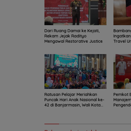
Dari Ruang Damai ke Kejati,
Bambang
Rekam Jejak Radityo
Ingatkan 
Mengawal Restorative Justice
Travel 
Ratusan Pelajar Meriahkan
Pemkot 
Puncak Hari Anak Nasional ke-
Manajem
42 di Banjarmasin, Wali Kota
Pengenda
Ajak Wujudkan Generasi Emas
Korupsi