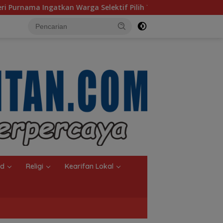
lektif Pilih Travel Umrah
nd
Religi
Kearifan Lokal