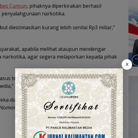
bes Cuncun
, pihaknya diperkirakan berhasil
a penyalahgunaan narkotika.
ut diestimasikan kurang lebih senilai Rp3 miliar,”
yarakat, apabila melihat ataupun mendengar
a narkotika, agar segera melaporkan kepada pihak
X
us tersebut tidak terlepas dari bantuan dan
dia,” ucap Kapolresta.
eka diancam dengan Pasal 114 Ayat (2) juncto 112
RI Nomor 35 Tahun 2009 tentang Narkotika.