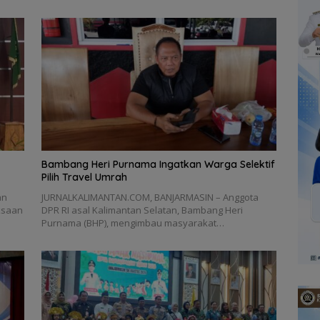
Bambang Heri Purnama Ingatkan Warga Selektif
Pilih Travel Umrah
an
JURNALKALIMANTAN.COM, BANJARMASIN – Anggota
ksaan
DPR RI asal Kalimantan Selatan, Bambang Heri
Purnama (BHP), mengimbau masyarakat…