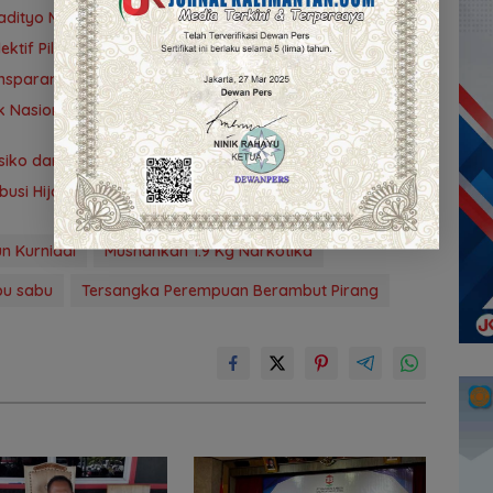
adityo Mengawal Restorative Justice
tif Pilih Travel Umrah
nsparansi
 Nasional ke-42 di Banjarmasin, Wali Kota Ajak
ko dan Pengendalian Gratifikasi Cegah Korupsi
ribusi Hijaukan Tahura Sultan Adam
n Kurniadi
Musnahkan 1.9 Kg Narkotika
bu sabu
Tersangka Perempuan Berambut Pirang