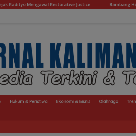
ative Justice
Bambang Heri Purnama Ingatkan Warga Se
k
Hukum & Peristiwa
Ekonomi & Bisnis
Olahraga
Tre