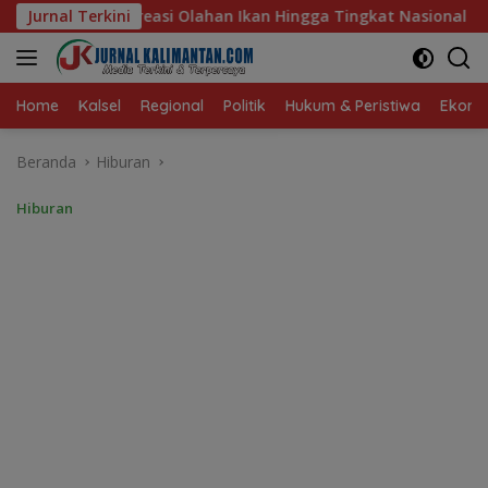
Langsung
Ikan Hingga Tingkat Nasional Pada Lomba Masak Serba Ikan
Jurnal Terkini
ke
konten
Home
Kalsel
Regional
Politik
Hukum & Peristiwa
Ekonom
Beranda
Hiburan
Hiburan