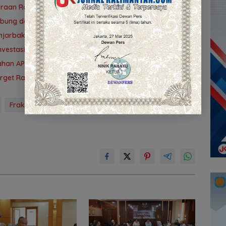
teraan Rakyat
ubung demi PAD
 Banjarbakula dan Penanganan Sungai Batola
vestasi Kalsel
ubahan APBD 2026
Target Rampung 10 Agustus
Fraksi PKB
Sosialisasi Peraturan Daerah