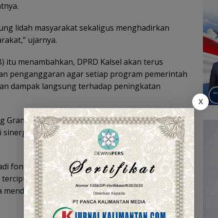
tnya.
ng lidah masyarakat sekaligus menghadirkan
rakat,” ujarnya.
KB) itu menambahkan, DPRD Kalsel akan terus
an penganggaran agar setiap program pemerintah
ikan dampak langsung terhadap peningkatan
X
tang Grand Design Pembangunan Kependudukan
i sinergi antara pemerintah daerah, DPRD, dan
adi fondasi penting dalam mewujudkan keluarga
 terciptanya masyarakat Kalimantan Selatan yang
sa mendatang. (YUN)