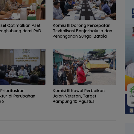
lsel Optimalkan Aset
‎Komisi III Dorong Percepatan
enghubung demi PAD
Revitalisasi Banjarbakula dan
Penanganan Sungai Batola
I Prioritaskan
Komisi III Kawal Perbaikan
uktur di Perubahan
Jalan Veteran, Target
26
Rampung 10 Agustus