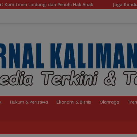
uhi Hak Anak
Jaga Kondusivitas HSS, Intelkam Polda K
k
Hukum & Peristiwa
Ekonomi & Bisnis
Olahraga
Tre