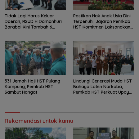
Tidak Lagi Harus Keluar
Pastikan Hak Anak Usia Dini
Daerah, RSUD H Damanhuri
Terpenuhi, Jajaran Pemkab
Barabai Kini Tambah 6
HST Komitmen Laksanakan
Layanan Baru
PAUD Holistik Integratif
331 Jemah Haji HST Pulang
Lindungi Generasi Muda HST
Kampung, Pemkab HST
Bahaya Laten Narkoba,
Sambut Hangat
Pemkab HST Perkuat Upaya
Pencegahan
Rekomendasi untuk kamu