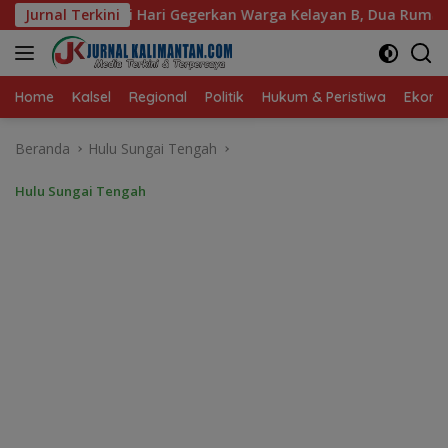
Langsung
an Warga Kelayan B, Dua Rumah dan Bedakan Terbakar
Jurnal Terkini
ke
konten
Home
Kalsel
Regional
Politik
Hukum & Peristiwa
Ekonom
Beranda
Hulu Sungai Tengah
Hulu Sungai Tengah