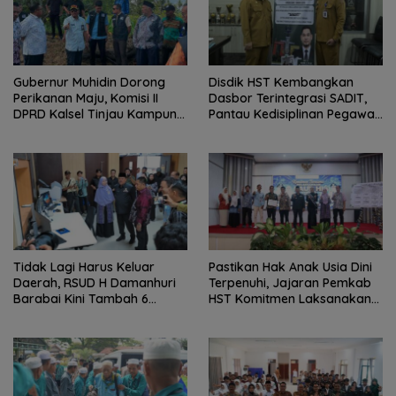
Gubernur Muhidin Dorong
Disdik HST Kembangkan
Perikanan Maju, Komisi II
Dasbor Terintegrasi SADIT,
DPRD Kalsel Tinjau Kampung
Pantau Kedisiplinan Pegawai
Gabus Haruan dan
Menyeluruh
Gencarkan GEMARIKAN
Tidak Lagi Harus Keluar
Pastikan Hak Anak Usia Dini
Daerah, RSUD H Damanhuri
Terpenuhi, Jajaran Pemkab
Barabai Kini Tambah 6
HST Komitmen Laksanakan
Layanan Baru
PAUD Holistik Integratif