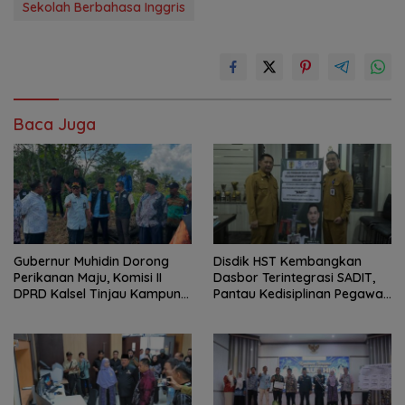
Sekolah Berbahasa Inggris
Baca Juga
Gubernur Muhidin Dorong
Disdik HST Kembangkan
Perikanan Maju, Komisi II
Dasbor Terintegrasi SADIT,
DPRD Kalsel Tinjau Kampung
Pantau Kedisiplinan Pegawai
Gabus Haruan dan
Menyeluruh
Gencarkan GEMARIKAN