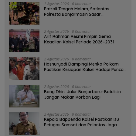
1 Agustus 2026
0 Komentar
Patroli Tengah Malam, Satlantas
Polresta Banjarmasin Sasar
Pelanggaran dan Balap Liar
2 Agustus 2026
0 Komentar
Arif Rahman Resmi Pimpin Gema
Keadilan Kalsel Periode 2026–2031
2 Agustus 2026
0 Komentar
Hasnuryadi Dampingi Menko Polkam
Pastikan Kesiapan Kalsel Hadapi Puncak
Musim Kemarau
2 Agustus 2026
0 Komentar
Bang Dhin: Jalur Banjarbaru–Batulicin
Jangan Makan Korban Lagi
2 Agustus 2026
0 Komentar
Kepala Bappenda Kalsel Pastikan Isu
Petugas Samsat dan Polantas Jaga
SPBU Mulai 1 Agustus Adalah Hoaks