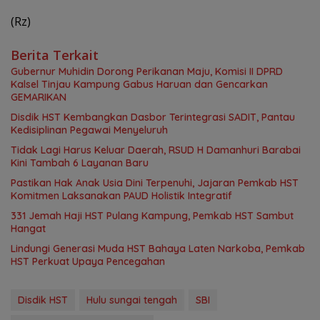
(Rz)
Berita Terkait
Gubernur Muhidin Dorong Perikanan Maju, Komisi II DPRD
Kalsel Tinjau Kampung Gabus Haruan dan Gencarkan
GEMARIKAN
Disdik HST Kembangkan Dasbor Terintegrasi SADIT, Pantau
Kedisiplinan Pegawai Menyeluruh
Tidak Lagi Harus Keluar Daerah, RSUD H Damanhuri Barabai
Kini Tambah 6 Layanan Baru
Pastikan Hak Anak Usia Dini Terpenuhi, Jajaran Pemkab HST
Komitmen Laksanakan PAUD Holistik Integratif
331 Jemah Haji HST Pulang Kampung, Pemkab HST Sambut
Hangat
Lindungi Generasi Muda HST Bahaya Laten Narkoba, Pemkab
HST Perkuat Upaya Pencegahan
Disdik HST
Hulu sungai tengah
SBI