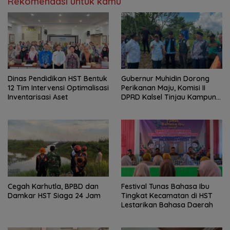
Rekomendasi untuk kamu
Dinas Pendidikan HST Bentuk
Gubernur Muhidin Dorong
12 Tim Intervensi Optimalisasi
Perikanan Maju, Komisi II
Inventarisasi Aset
DPRD Kalsel Tinjau Kampung
Gabus Haruan dan
Gencarkan GEMARIKAN
Cegah Karhutla, BPBD dan
Festival Tunas Bahasa Ibu
Damkar HST Siaga 24 Jam
Tingkat Kecamatan di HST
Lestarikan Bahasa Daerah