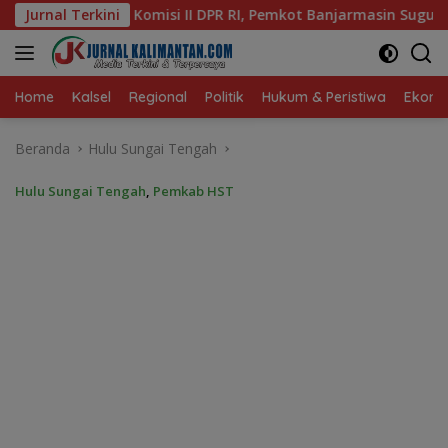
Langsung
PR RI, Pemkot Banjarmasin Suguhkan Cita Rasa Khas Banjar
Jurnal Terkini
ke
konten
Home
Kalsel
Regional
Politik
Hukum & Peristiwa
Ekonom
Beranda
Hulu Sungai Tengah
Hulu Sungai Tengah
,
Pemkab HST