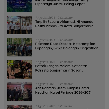
Dipercaya Justru Paling Cepat
Ditinggalkan Saat Bermasalah
1 Agustus 2026
0 Komentar
‎Terpilih Secara Aklamasi, Hj Ananda
Resmi Pimpin PMI Kota Banjarmasin
1 Agustus 2026
0 Komentar
Relawan Desa Dibekali Keterampilan
Lapangan, BPBD Balangan Tingkatkan
Kesiapsiagaan Bencana
1 Agustus 2026
0 Komentar
Patroli Tengah Malam, Satlantas
Polresta Banjarmasin Sasar
Pelanggaran dan Balap Liar
2 Agustus 2026
0 Komentar
Arif Rahman Resmi Pimpin Gema
Keadilan Kalsel Periode 2026–2031
2 Agustus 2026
0 Komentar