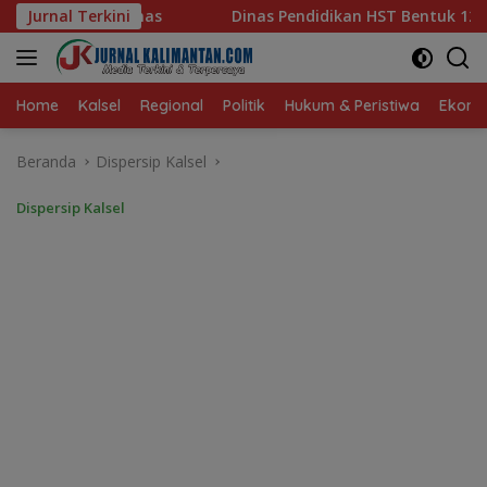
Langsung
nas Pendidikan HST Bentuk 12 Tim Intervensi Optimalisasi Invent
Jurnal Terkini
ke
konten
Home
Kalsel
Regional
Politik
Hukum & Peristiwa
Ekonom
Beranda
Dispersip Kalsel
Dispersip Kalsel