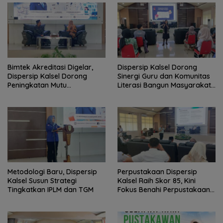
Bimtek Akreditasi Digelar,
Dispersip Kalsel Dorong
Dispersip Kalsel Dorong
Sinergi Guru dan Komunitas
Peningkatan Mutu
Literasi Bangun Masyarakat
Perpustakaan Sekolah
Cerdas Informasi
Metodologi Baru, Dispersip
Perpustakaan Dispersip
Kalsel Susun Strategi
Kalsel Raih Skor 85, Kini
Tingkatkan IPLM dan TGM
Fokus Benahi Perpustakaan
Sekolah