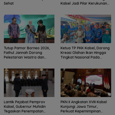
Sehat
Kalsel Jadi Pilar Kerukunan
Beragama
Tutup Pamor Borneo 2026,
Ketua TP PKK Kalsel, Dorong
Fathul Jannah Dorong
Kreasi Olahan Ikan Hingga
Pelestarian Wastra dan
Tingkat Nasional Pada
Digitalisasi UMKM
Lomba Masak Serba Ikan
Lantik Pejabat Pemprov
PKN II Angkatan XVIII Kalsel
Kalsel, Gubernur Muhidin
Kunjungi Jawa Timur,
Tegaskan Penempatan
Perkuat Kepemimpinan