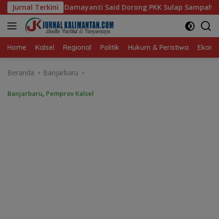
Langsung
d Dorong PKK Sulap Sampah Jadi Sumber Penghasilan
Jurnal Terkini
A
ke
konten
Home
Kalsel
Regional
Politik
Hukum & Peristiwa
Ekonom
Beranda
Banjarbaru
Banjarbaru
,
Pemprov Kalsel