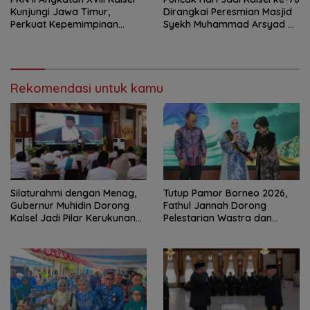
Kunjungi Jawa Timur,
Dirangkai Peresmian Masjid
Perkuat Kepemimpinan
Syekh Muhammad Arsyad Al
Adaptif
Banjari
Rekomendasi untuk kamu
Silaturahmi dengan Menag,
Tutup Pamor Borneo 2026,
Gubernur Muhidin Dorong
Fathul Jannah Dorong
Kalsel Jadi Pilar Kerukunan
Pelestarian Wastra dan
Beragama
Digitalisasi UMKM