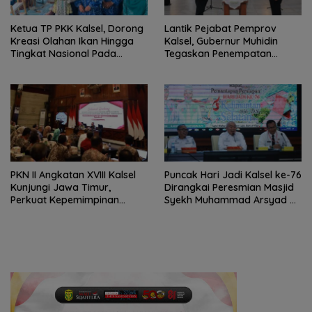
Ketua TP PKK Kalsel, Dorong
Lantik Pejabat Pemprov
Kreasi Olahan Ikan Hingga
Kalsel, Gubernur Muhidin
Tingkat Nasional Pada
Tegaskan Penempatan
Lomba Masak Serba Ikan
Berbasis Talenta
PKN II Angkatan XVIII Kalsel
Puncak Hari Jadi Kalsel ke-76
Kunjungi Jawa Timur,
Dirangkai Peresmian Masjid
Perkuat Kepemimpinan
Syekh Muhammad Arsyad Al
Adaptif
Banjari