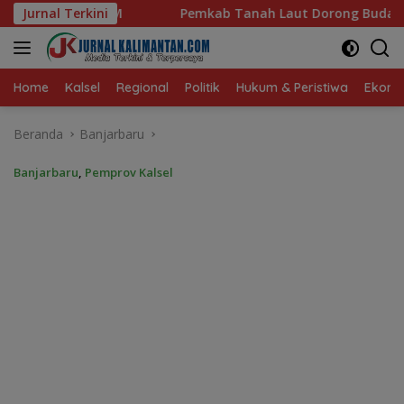
Langsung
mkab Tanah Laut Dorong Budaya Hidup Sehat dan Kekompakan
Jurnal Terkini
ke
konten
Home
Kalsel
Regional
Politik
Hukum & Peristiwa
Ekonom
Beranda
Banjarbaru
Banjarbaru
,
Pemprov Kalsel