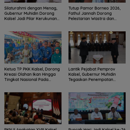
Silaturahmi dengan Menag,
Tutup Pamor Borneo 2026,
Gubernur Muhidin Dorong
Fathul Jannah Dorong
Kalsel Jadi Pilar Kerukunan
Pelestarian Wastra dan
Beragama
Digitalisasi UMKM
Ketua TP PKK Kalsel, Dorong
Lantik Pejabat Pemprov
Kreasi Olahan Ikan Hingga
Kalsel, Gubernur Muhidin
Tingkat Nasional Pada
Tegaskan Penempatan
Lomba Masak Serba Ikan
Berbasis Talenta
PKN II Angkatan XVIII Kalsel
Puncak Hari Jadi Kalsel ke-76