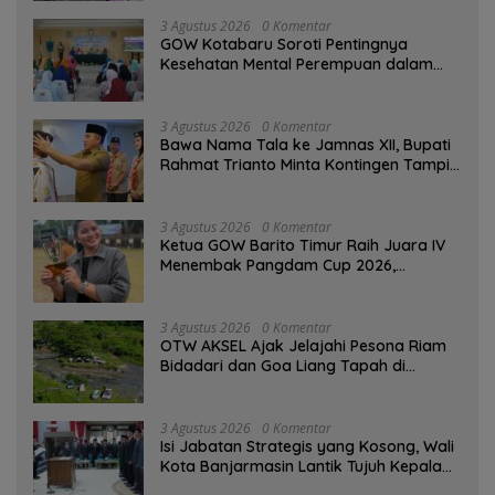
3 Agustus 2026
0 Komentar
GOW Kotabaru Soroti Pentingnya
Kesehatan Mental Perempuan dalam
Pertemuan Rutin
3 Agustus 2026
0 Komentar
Bawa Nama Tala ke Jamnas XII, Bupati
Rahmat Trianto Minta Kontingen Tampil
Percaya Diri
3 Agustus 2026
0 Komentar
Ketua GOW Barito Timur Raih Juara IV
Menembak Pangdam Cup 2026,
Bersaing dengan Pimpinan TNI-Polri
3 Agustus 2026
0 Komentar
OTW AKSEL Ajak Jelajahi Pesona Riam
Bidadari dan Goa Liang Tapah di
Tabalong
3 Agustus 2026
0 Komentar
Isi Jabatan Strategis yang Kosong, Wali
Kota Banjarmasin Lantik Tujuh Kepala
SKPD