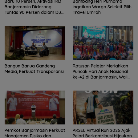
Baru 10 Persen, Aktivasi IKD
Bambang Heri Purnama
Banjarmasin Didorong
Ingatkan Warga Selektif Pilih
Tuntas 90 Persen dalam Dua
Travel Umrah
Bulan
Bangun Banua Gandeng
Ratusan Pelajar Meriahkan
Media, Perkuat Transparansi
Puncak Hari Anak Nasional
ke-42 di Banjarmasin, Wali
Kota Ajak Wujudkan
Generasi Emas
Pemkot Banjarmasin Perkuat
AKSEL Virtual Run 2026 Ajak
Manajemen Risiko dan
Pelari Berkontribusi Hijaukan