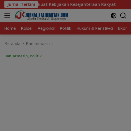
Langsung
jakan Kesejahteraan Rakyat
Jurnal Terkini
Baru 10 Persen, Aktivasi I
ke
konten
Home
Kalsel
Regional
Politik
Hukum & Peristiwa
Ekonom
Beranda
Banjarmasin
Banjarmasin
,
Politik