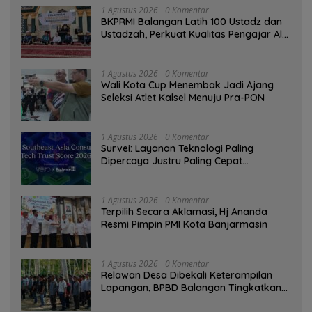
1 Agustus 2026
0 Komentar
BKPRMI Balangan Latih 100 Ustadz dan
Ustadzah, Perkuat Kualitas Pengajar Al-
Qur’an
1 Agustus 2026
0 Komentar
Wali Kota Cup Menembak Jadi Ajang
Seleksi Atlet Kalsel Menuju Pra-PON
1 Agustus 2026
0 Komentar
Survei: Layanan Teknologi Paling
Dipercaya Justru Paling Cepat
Ditinggalkan Saat Bermasalah
1 Agustus 2026
0 Komentar
‎Terpilih Secara Aklamasi, Hj Ananda
Resmi Pimpin PMI Kota Banjarmasin
1 Agustus 2026
0 Komentar
Relawan Desa Dibekali Keterampilan
Lapangan, BPBD Balangan Tingkatkan
Kesiapsiagaan Bencana