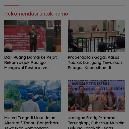
Rekomendasi untuk kamu
Dari Ruang Damai ke Kejati,
Praperadilan Gagal, Kasus
Rekam Jejak Radityo
Tabrak Lari yang Tewaskan
Mengawal Restorative
Petugas Kebersihan di
Justice
Banjarmasin Masuk Tahap
Persidangan
Misteri Tragedi Maut Jalan
Jaringan Fredy Pratama
Alternatif Tanbu-Banjarbaru
Terungkap, Gubernur Muhidin
Tewaskan Rombongan
Dukung Langkah Tegas