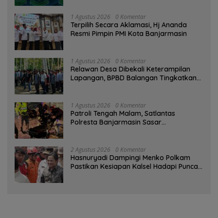
1 Agustus 2026
0 Komentar
‎Terpilih Secara Aklamasi, Hj Ananda
Resmi Pimpin PMI Kota Banjarmasin
1 Agustus 2026
0 Komentar
Relawan Desa Dibekali Keterampilan
Lapangan, BPBD Balangan Tingkatkan
Kesiapsiagaan Bencana
1 Agustus 2026
0 Komentar
Patroli Tengah Malam, Satlantas
Polresta Banjarmasin Sasar
Pelanggaran dan Balap Liar
2 Agustus 2026
0 Komentar
Hasnuryadi Dampingi Menko Polkam
Pastikan Kesiapan Kalsel Hadapi Puncak
Musim Kemarau