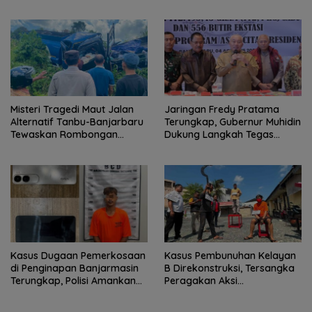
Justice
Banjarmasin Masuk Tahap
Persidangan
Misteri Tragedi Maut Jalan
Jaringan Fredy Pratama
Alternatif Tanbu-Banjarbaru
Terungkap, Gubernur Muhidin
Tewaskan Rombongan
Dukung Langkah Tegas
Mahasiswa KKN
Polda Kalsel
Kasus Dugaan Pemerkosaan
Kasus Pembunuhan Kelayan
di Penginapan Banjarmasin
B Direkonstruksi, Tersangka
Terungkap, Polisi Amankan
Peragakan Aksi
Tersangka
Penyerangan dengan Arit