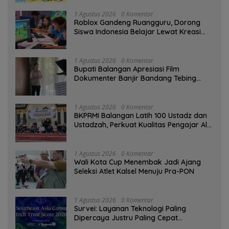
1 Agustus 2026
0 Komentar
Roblox Gandeng Ruangguru, Dorong
Siswa Indonesia Belajar Lewat Kreasi
Digital
1 Agustus 2026
0 Komentar
Bupati Balangan Apresiasi Film
Dokumenter Banjir Bandang Tebing
Tinggi sebagai Media Edukasi
1 Agustus 2026
0 Komentar
BKPRMI Balangan Latih 100 Ustadz dan
Ustadzah, Perkuat Kualitas Pengajar Al-
Qur’an
1 Agustus 2026
0 Komentar
Wali Kota Cup Menembak Jadi Ajang
Seleksi Atlet Kalsel Menuju Pra-PON
1 Agustus 2026
0 Komentar
Survei: Layanan Teknologi Paling
Dipercaya Justru Paling Cepat
Ditinggalkan Saat Bermasalah