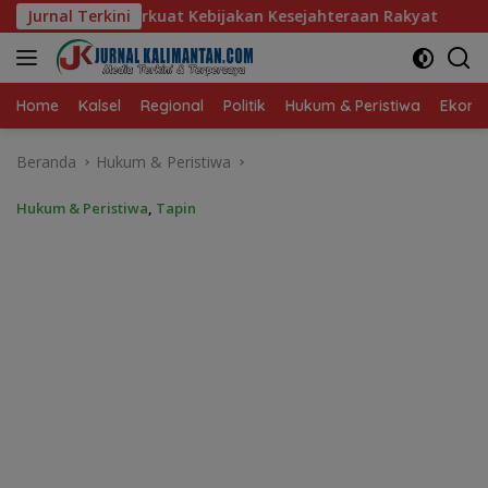
Langsung
t Kebijakan Kesejahteraan Rakyat
Jurnal Terkini
Baru 10 Persen, Akti
ke
konten
Home
Kalsel
Regional
Politik
Hukum & Peristiwa
Ekonom
Beranda
Hukum & Peristiwa
Hukum & Peristiwa
,
Tapin