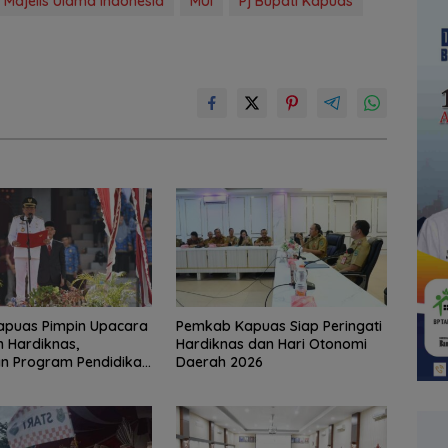
Majelis Ulama Indonesia
MUI
Pj Bupati Kapuas
apuas Pimpin Upacara
‎Pemkab Kapuas Siap Peringati
 Hardiknas,
Hardiknas dan Hari Otonomi
n Program Pendidikan
Daerah 2026
puas Bersinar