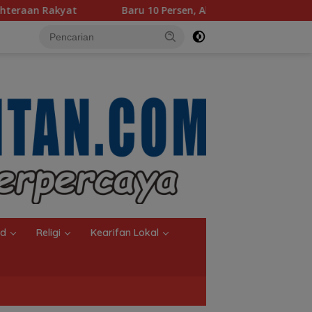
u 10 Persen, Aktivasi IKD Banjarmasin Didorong Tuntas 90 Per
nd
Religi
Kearifan Lokal