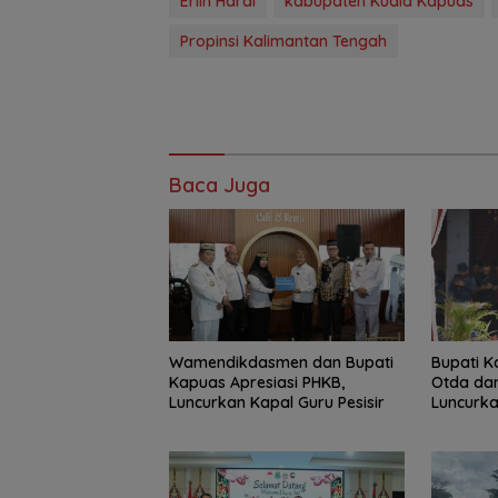
Erlin Hardi
kabupaten Kuala Kapuas
Propinsi Kalimantan Tengah
Baca Juga
‎Wamendikdasmen dan Bupati
Bupati K
Kapuas Apresiasi PHKB,
Otda dan
Luncurkan Kapal Guru Pesisir
Luncurka
Hebat Ka