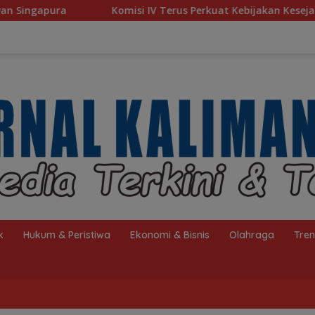
i IV Terus Perkuat Kebijakan Kesejahteraan Rakyat
Bar
k
Hukum & Peristiwa
Ekonomi & Bisnis
Olahraga
Tre