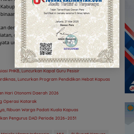
I Kabupaten Kapuas terutama dalam rangka
binaan keumatan.
n dengan Kabupaten lain lebih maju sebab dilihat
eliatan, disamping ini Pemerintah Kabupaten Kapuas
nyata untuk MUI Kecamatan,” pungkasnya.
si PHKB, Luncurkan Kapal Guru Pesisir
rdiknas, Luncurkan Program Pendidikan Hebat Kapuas
dan Hari Otonomi Daerah 2026
g Operasi Katarak
ya, Ribuan Warga Padati Kuala Kapuas
kan Pengurus DAD Periode 2026–2031