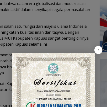
an bahwa dalam era globalisasi dan modernisasi
semakin aktif dalam menyikapi segala permasalahan
salah satu fungsi dari majelis ulama Indonesia
ningkatan kualitas iman dan taqwa. Dengan
us MUI Kabupaten Kapuas sangat penting dirinya
bupaten Kapuas selama ini.
X
 memberikan kontribusi positif diantara Umara dan
ntah daerah terhadap organisasi organisasi
a bisa memberikan kiprah yang positif terhadap
ya.
Bupati Kapuas menyampaikan akan memberikan
Motor kepada Pengurus MUI Kecamatan yang akan
 MUI Provinsi Kalteng KH Abdul Wahid menyambut