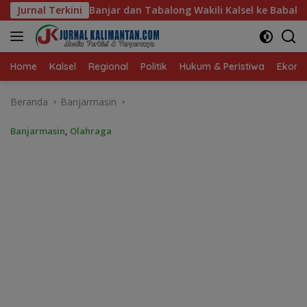
Langsung
along Wakili Kalsel ke Babak Semifinal Gubernur Cup Road to
Jurnal Terkini
ke
konten
Home
Kalsel
Regional
Politik
Hukum & Peristiwa
Ekonom
Beranda
Banjarmasin
Banjarmasin
,
Olahraga