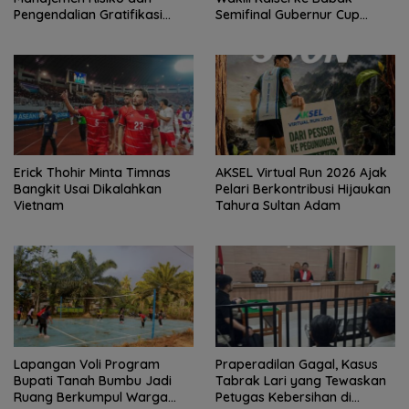
Pengendalian Gratifikasi
Semifinal Gubernur Cup
Cegah Korupsi
Road to Pangdam
XXII/Tambun Bungai
Erick Thohir Minta Timnas
AKSEL Virtual Run 2026 Ajak
Bangkit Usai Dikalahkan
Pelari Berkontribusi Hijaukan
Vietnam
Tahura Sultan Adam
Lapangan Voli Program
Praperadilan Gagal, Kasus
Bupati Tanah Bumbu Jadi
Tabrak Lari yang Tewaskan
Ruang Berkumpul Warga
Petugas Kebersihan di