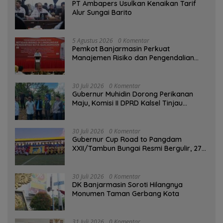
PT Ambapers Usulkan Kenaikan Tarif
Alur Sungai Barito
5 Agustus 2026
0 Komentar
Pemkot Banjarmasin Perkuat
Manajemen Risiko dan Pengendalian
Gratifikasi Cegah Korupsi
30 Juli 2026
0 Komentar
Gubernur Muhidin Dorong Perikanan
Maju, Komisi II DPRD Kalsel Tinjau
Kampung Gabus Haruan dan Gencarkan
GEMARIKAN
30 Juli 2026
0 Komentar
Gubernur Cup Road to Pangdam
XXII/Tambun Bungai Resmi Bergulir, 27
Tim Kalsel-Kalteng Berebut Gelar
30 Juli 2026
0 Komentar
DK Banjarmasin Soroti Hilangnya
Monumen Taman Gerbang Kota
31 Juli 2026
0 Komentar