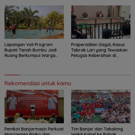
Lapangan Voli Program
Praperadilan Gagal, Kasus
Bupati Tanah Bumbu Jadi
Tabrak Lari yang Tewaskan
Ruang Berkumpul Warga
Petugas Kebersihan di
Desa Madu Retno
Banjarmasin Masuk Tahap
Persidangan
Rekomendasi untuk kamu
Pemkot Banjarmasin Perkuat
Tim Banjar dan Tabalong
Manajemen Risiko dan
Wakili Kalsel ke Babak