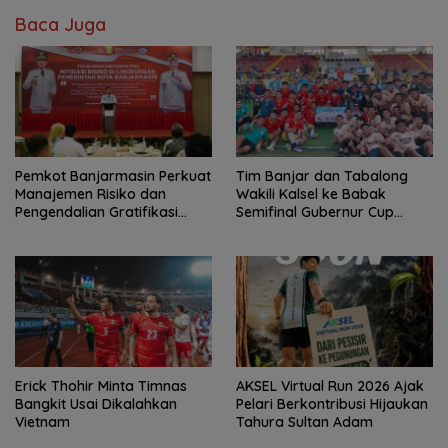
Baca Juga
Pemkot Banjarmasin Perkuat
Tim Banjar dan Tabalong
Manajemen Risiko dan
Wakili Kalsel ke Babak
Pengendalian Gratifikasi
Semifinal Gubernur Cup
Cegah Korupsi
Road to Pangdam
XXII/Tambun Bungai
Erick Thohir Minta Timnas
AKSEL Virtual Run 2026 Ajak
Bangkit Usai Dikalahkan
Pelari Berkontribusi Hijaukan
Vietnam
Tahura Sultan Adam