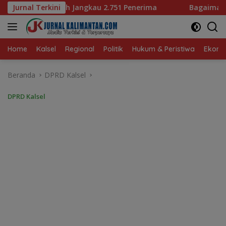
Langsung
kau 2.751 Penerima
Jurnal Terkini
Bagaimana KIP Hadapi Deepfake da
ke
konten
Home
Kalsel
Regional
Politik
Hukum & Peristiwa
Ekonom
Beranda
DPRD Kalsel
DPRD Kalsel