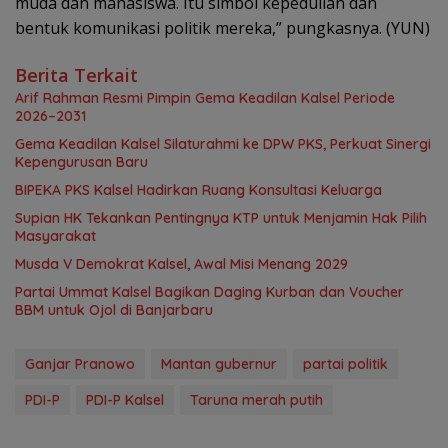
muda dan mahasiswa. Itu simbol kepedulian dan
bentuk komunikasi politik mereka,” pungkasnya. (YUN)
Berita Terkait
Arif Rahman Resmi Pimpin Gema Keadilan Kalsel Periode
2026–2031
‎Gema Keadilan Kalsel Silaturahmi ke DPW PKS, Perkuat Sinergi
Kepengurusan Baru
‎BIPEKA PKS Kalsel Hadirkan Ruang Konsultasi Keluarga ‎
Supian HK Tekankan Pentingnya KTP untuk Menjamin Hak Pilih
Masyarakat
Musda V Demokrat Kalsel, Awal Misi Menang 2029
Partai Ummat Kalsel Bagikan Daging Kurban dan Voucher
BBM untuk Ojol di Banjarbaru
Ganjar Pranowo
Mantan gubernur
partai politik
PDI-P
PDI-P Kalsel
Taruna merah putih