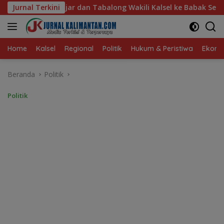
Langsung
Tabalong Wakili Kalsel ke Babak Semifinal Gubernur Cup Road
Jurnal Terkini
ke
konten
Home
Kalsel
Regional
Politik
Hukum & Peristiwa
Ekonom
Beranda
Politik
Politik