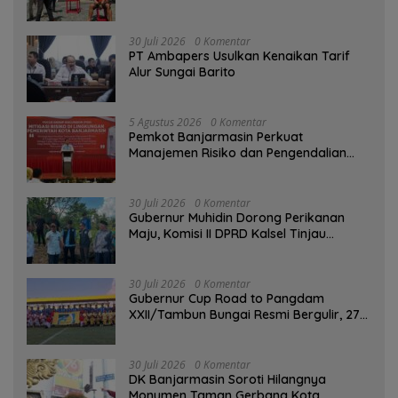
Aksi Penyerangan dengan Arit
30 Juli 2026
0 Komentar
PT Ambapers Usulkan Kenaikan Tarif
Alur Sungai Barito
5 Agustus 2026
0 Komentar
Pemkot Banjarmasin Perkuat
Manajemen Risiko dan Pengendalian
Gratifikasi Cegah Korupsi
30 Juli 2026
0 Komentar
Gubernur Muhidin Dorong Perikanan
Maju, Komisi II DPRD Kalsel Tinjau
Kampung Gabus Haruan dan Gencarkan
GEMARIKAN
30 Juli 2026
0 Komentar
Gubernur Cup Road to Pangdam
XXII/Tambun Bungai Resmi Bergulir, 27
Tim Kalsel-Kalteng Berebut Gelar
30 Juli 2026
0 Komentar
DK Banjarmasin Soroti Hilangnya
Monumen Taman Gerbang Kota