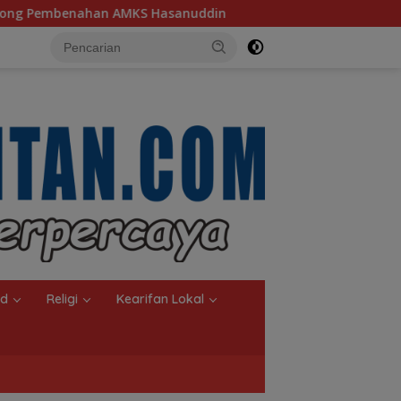
ddin
Ketua TP PKK Kalsel, Dorong Kreasi Olahan Ikan 
nd
Religi
Kearifan Lokal