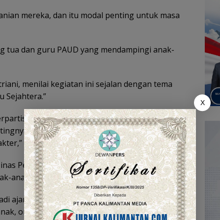
eranian mereka, dan itu modal penting untuk masa
rang tua dan guru PAUD yang mendampingi anak-
riani, menilai kegiatan ini sejalan dengan tema
 Sejahtera.”
X
rpartisipasi dalam Hari Jadi Kota. Kehadiran orang
ntingnya dukungan bersama dalam membentuk
kter,” ungkap Neli.
inas Pendidikan dan Himpaudi yang telah
ak-anak usia dini.
adi ajang kompetisi, melainkan sarana edukasi dan
k, orang tua, serta pendidik.