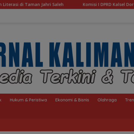
Komisi I DPRD Kalsel Dorong Pembenahan AMKS Hasanu
k
Hukum & Peristiwa
Ekonomi & Bisnis
Olahraga
Tre