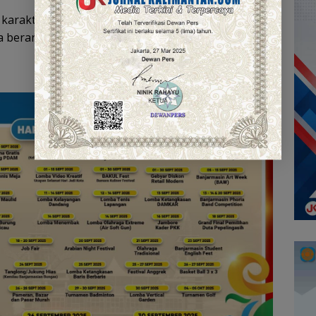
arakter positif. Lomba mewarnai ini hanyalah
erani mengekspresikan diri,” tutupnya.