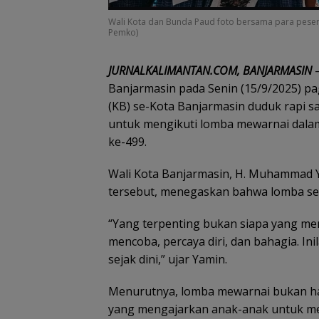
Wali Kota dan Bunda Paud foto bersama para pesert
Pemko)
JURNALKALIMANTAN.COM, BANJARMASIN
–
Banjarmasin pada Senin (15/9/2025) pa
(KB) se-Kota Banjarmasin duduk rapi
untuk mengikuti lomba mewarnai dalam
ke-499.
Wali Kota Banjarmasin, H. Muhammad 
tersebut, menegaskan bahwa lomba sed
“Yang terpenting bukan siapa yang men
mencoba, percaya diri, dan bahagia. In
sejak dini,” ujar Yamin.
Menurutnya, lomba mewarnai bukan han
yang mengajarkan anak-anak untuk me