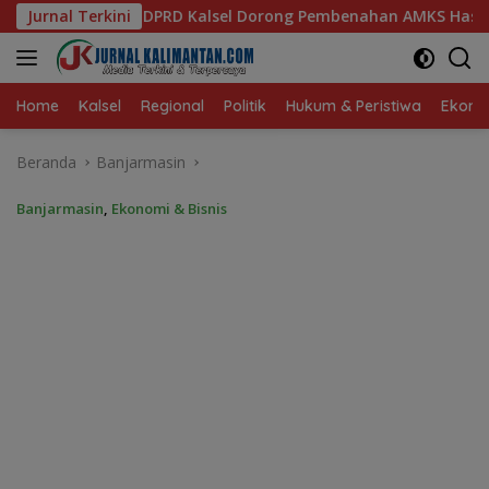
Langsung
Dorong Pembenahan AMKS Hasanuddin
Jurnal Terkini
Ketua TP PKK Kals
ke
konten
Home
Kalsel
Regional
Politik
Hukum & Peristiwa
Ekonom
Beranda
Banjarmasin
Banjarmasin
,
Ekonomi & Bisnis