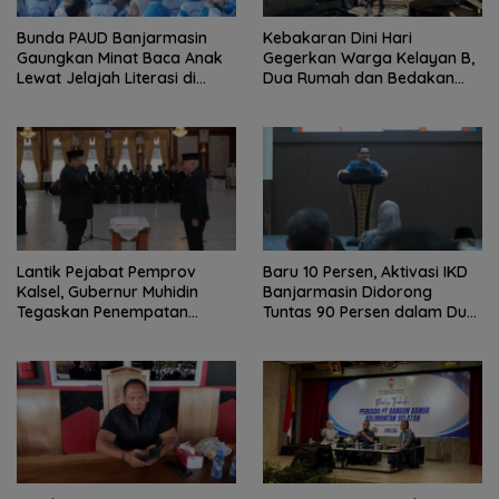
Bunda PAUD Banjarmasin
Kebakaran Dini Hari
Gaungkan Minat Baca Anak
Gegerkan Warga Kelayan B,
Lewat Jelajah Literasi di
Dua Rumah dan Bedakan
Taman Jahri Saleh
Terbakar
Lantik Pejabat Pemprov
Baru 10 Persen, Aktivasi IKD
Kalsel, Gubernur Muhidin
Banjarmasin Didorong
Tegaskan Penempatan
Tuntas 90 Persen dalam Dua
Berbasis Talenta
Bulan