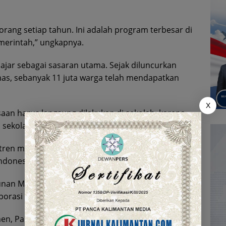
orang setiap tahun. Ini adalah program terbesar di
erintah,” ungkapnya.
ajar sebagai sasaran utama. Sejak diluncurkan
mas, sebanyak 11 juta warga telah mendapatkan
X
saan harus langsung dilakukan di sekolah, karena
ekolah,” jelas Budi.
tren merupakan bagian dari agenda strategis
ndonesia yang sehat dan tangguh.
unan Manusia dan Kebudayaan (Menko PMK),
orasi lintas kementerian dan lembaga.
en, Pak Menag, Pak Mensos, Pak Mendagri, dan