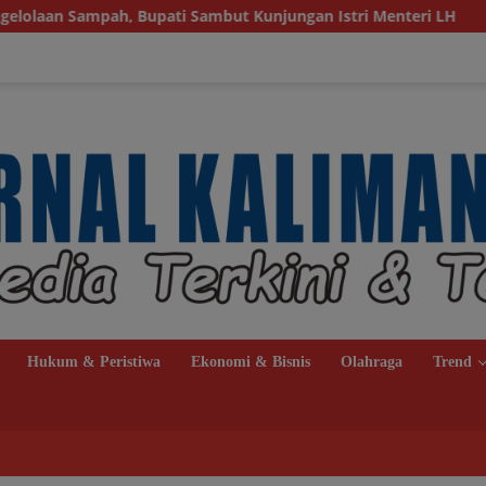
i Sambut Kunjungan Istri Menteri LH
Sambut Ketua Kom
Hukum & Peristiwa
Ekonomi & Bisnis
Olahraga
Trend