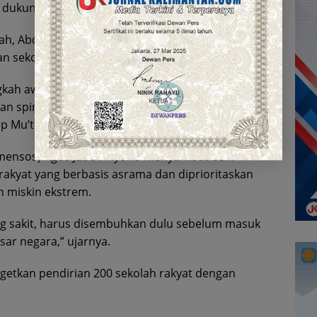
ukungan infrastruktur digital,” kata Pratikno.
ah, Abdul Mu’ti, menyatakan dukungan penuh
n sekolah.
ngkah awal membangun generasi Indonesia yang
an spiritual. Hasilnya akan kami jadikan dasar
 Mu’ti.
Wamensos) Agus Jabo Priyono menyambut baik
rakyat yang berbasis asrama dan diprioritaskan
n miskin ekstrem.
ng sakit, harus disembuhkan dulu sebelum masuk
sar negara,” ujarnya.
getkan pendirian 200 sekolah rakyat dengan