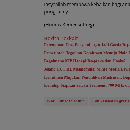
Insyaallah membawa kebaikan bagi anak
pungkasnya.
(Humas Kemensetneg)
Berita Terkait
Perempuan Desa Penyandingan Jadi Garda Dep
Pemerintah Tegaskan Komitmen Menuju Piala 
Bagaimana KIP Hadapi Deepfake dan Hoaks?
Jelang HUT RI, Menkomdigi Minta Media Law
Komitmen Majukan Pendidikan Madrasah, Bup
Komdigi Siapkan Seleksi Frekuensi 700 MHz dan
Budi Gunadi Sadikin
Cek kesehatan gratis