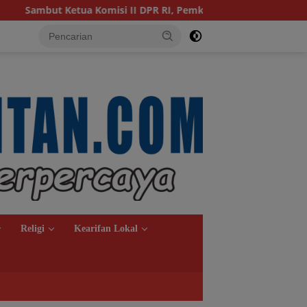
isi II DPR RI, Pemkot Banjarmasin Suguhkan Cita Rasa Khas Ban
Religi
Kearifan Lokal