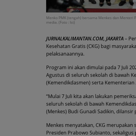
Menko PMK (tengah) bersama Menkes dan Menteri Pe
media. (Foto : Ist)
JURNALKALIMANTAN.COM, JAKARTA
– Pe
Kesehatan Gratis (CKG) bagi masyaraka
pelaksanaannya.
Program ini akan dimulai pada 7 Juli 20
Agustus di seluruh sekolah di bawah 
(Kemendikdasmen) serta Kementerian
“Mulai 7 Juli kita akan lakukan pemerik
seluruh sekolah di bawah Kemendikda
(Menkes) Budi Gunadi Sadikin, dilansir 
Menkes menyatakan, CKG merupakan sal
Presiden Prabowo Subianto, sekaligus