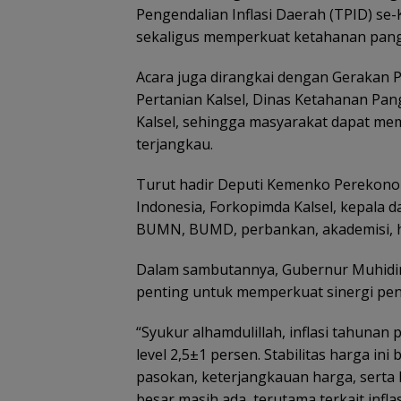
Pengendalian Inflasi Daerah (TPID) se-
sekaligus memperkuat ketahanan pan
Acara juga dirangkai dengan Gerakan 
Pertanian Kalsel, Dinas Ketahanan Pan
Kalsel, sehingga masyarakat dapat me
terjangkau.
Turut hadir Deputi Kemenko Perekono
Indonesia, Forkopimda Kalsel, kepala 
BUMN, BUMD, perbankan, akademisi, hi
Dalam sambutannya, Gubernur Muhid
penting untuk memperkuat sinergi peng
“Syukur alhamdulillah, inflasi tahunan 
level 2,5±1 persen. Stabilitas harga i
pasokan, keterjangkauan harga, serta k
besar masih ada, terutama terkait inflas