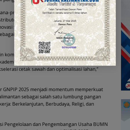
ana-prasarana untuk petani, memperkuat kerja
ributor, hingga antar daerah di Kalimantan agar
Inovasi seperti program Padi Apung dan Haruan
ebagai contoh nyata upaya diversifikasi pangan
alin komitmen lebih kuat antara pemerintah pusat,
kademisi untuk menjaga stabilitas pangan serta
selerasi cetak sawah dan optimalisasi lahan,”
ar GNPIP 2025 menjadi momentum memperkuat
limantan sebagai salah satu lumbung pangan
kerja: Berkelanjutan, Berbudaya, Religi, dan
nasi Pengelolaan dan Pengembangan Usaha BUMN