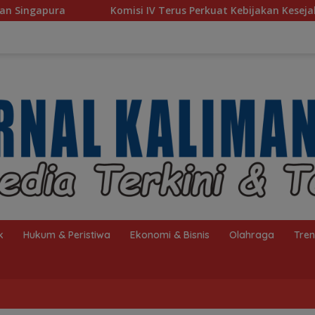
omisi IV Terus Perkuat Kebijakan Kesejahteraan Rakyat
k
Hukum & Peristiwa
Ekonomi & Bisnis
Olahraga
Tre