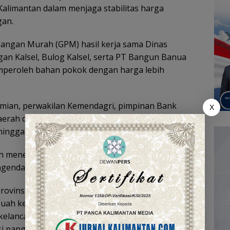
Kalimantan dalam menjaga stabilitas harga
gan.
Pangan Murah (GPM) hasil kerja sama Dinas
gan Kalsel, Bulog Kalsel, serta PT Bangun Banua
mperoleh bahan pokok dengan harga lebih
mian, perwakilan Kemendagri, pimpinan Bank
X
daerah dan Sekda se-Kalimantan, pimpinan SKPD,
ngga asosiasi terkait.
in menegaskan bahwa GNPIP menjadi momentum
endalian inflasi pangan.
provinsi se-Kalimantan pada Agustus 2025 terjaga di
ni buah kerja keras TPIP dan TPID dalam menjaga
elancaran distribusi. Meski demikian, tantangan
i pangan strategis seperti beras,” ujarnya.