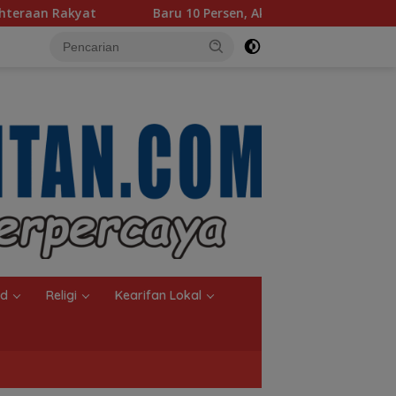
Baru 10 Persen, Aktivasi IKD Banjarmasin Didorong Tuntas 90
nd
Religi
Kearifan Lokal