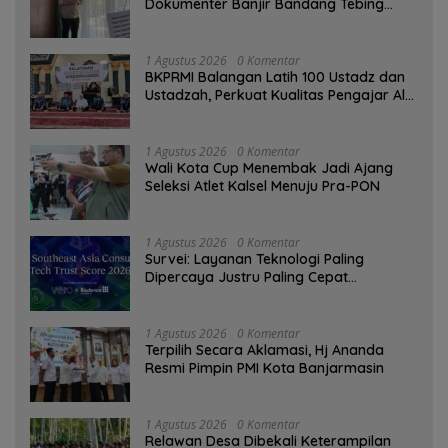
Dokumenter Banjir Bandang Tebing
Tinggi sebagai Media Edukasi
1 Agustus 2026
0 Komentar
BKPRMI Balangan Latih 100 Ustadz dan
Ustadzah, Perkuat Kualitas Pengajar Al-
Qur’an
1 Agustus 2026
0 Komentar
Wali Kota Cup Menembak Jadi Ajang
Seleksi Atlet Kalsel Menuju Pra-PON
1 Agustus 2026
0 Komentar
Survei: Layanan Teknologi Paling
Dipercaya Justru Paling Cepat
Ditinggalkan Saat Bermasalah
1 Agustus 2026
0 Komentar
‎Terpilih Secara Aklamasi, Hj Ananda
Resmi Pimpin PMI Kota Banjarmasin
1 Agustus 2026
0 Komentar
Relawan Desa Dibekali Keterampilan