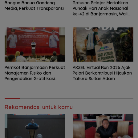
Bangun Banua Gandeng
Ratusan Pelajar Meriahkan
Media, Perkuat Transparansi
Puncak Hari Anak Nasional
ke-42 di Banjarmasin, Wali
Kota Ajak Wujudkan
Generasi Emas
Pemkot Banjarmasin Perkuat
AKSEL Virtual Run 2026 Ajak
Manajemen Risiko dan
Pelari Berkontribusi Hijaukan
Pengendalian Gratifikasi
Tahura Sultan Adam
Cegah Korupsi
Rekomendasi untuk kamu