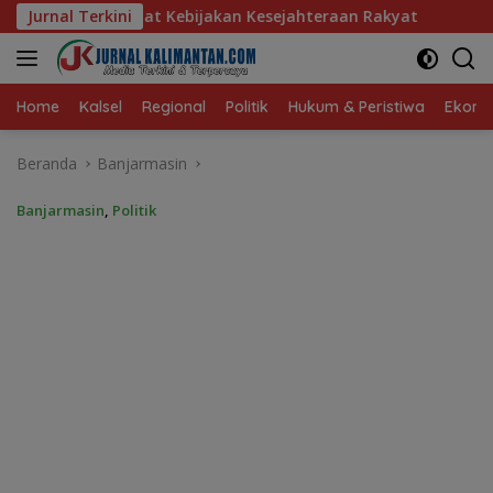
Langsung
akan Kesejahteraan Rakyat
Jurnal Terkini
Baru 10 Persen, Aktivasi IK
ke
konten
Home
Kalsel
Regional
Politik
Hukum & Peristiwa
Ekonom
Beranda
Banjarmasin
Banjarmasin
,
Politik