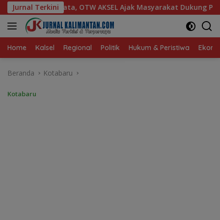
Langsung
KSEL Ajak Masyarakat Dukung Produk Lokal Tabalong
Jurnal Terkini
D
ke
konten
Home
Kalsel
Regional
Politik
Hukum & Peristiwa
Ekonom
Beranda
Kotabaru
Kotabaru