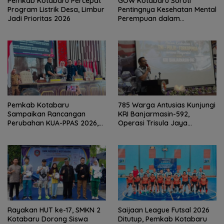
Pemkab Kotabaru Percepat
GOW Kotabaru Soroti
Program Listrik Desa, Limbur
Pentingnya Kesehatan Mental
Jadi Prioritas 2026
Perempuan dalam
Pertemuan Rutin
Pemkab Kotabaru
785 Warga Antusias Kunjungi
Sampaikan Rancangan
KRI Banjarmasin-592,
Perubahan KUA-PPAS 2026,
Operasi Trisula Jaya
PAD Diproyeksi Rp557,7 Miliar
Tinggalkan Kesan di
Kotabaru
Rayakan HUT ke-17, SMKN 2
Saijaan League Futsal 2026
Kotabaru Dorong Siswa
Ditutup, Pemkab Kotabaru