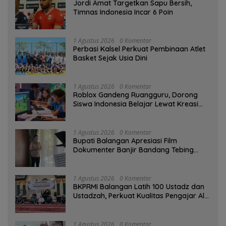
Jordi Amat Targetkan Sapu Bersih,
Timnas Indonesia Incar 6 Poin
1 Agustus 2026
0 Komentar
Perbasi Kalsel Perkuat Pembinaan Atlet
Basket Sejak Usia Dini
1 Agustus 2026
0 Komentar
Roblox Gandeng Ruangguru, Dorong
Siswa Indonesia Belajar Lewat Kreasi
Digital
1 Agustus 2026
0 Komentar
Bupati Balangan Apresiasi Film
Dokumenter Banjir Bandang Tebing
Tinggi sebagai Media Edukasi
1 Agustus 2026
0 Komentar
BKPRMI Balangan Latih 100 Ustadz dan
Ustadzah, Perkuat Kualitas Pengajar Al-
Qur’an
1 Agustus 2026
0 Komentar