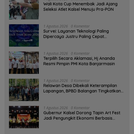
Wali Kota Cup Menembak Jadi Ajang
Seleksi Atlet Kalsel Menuju Pra-PON
1 Agustus 2026
0 Komentar
Survei: Layanan Teknologi Paling
Dipercaya Justru Paling Cepat
Ditinggalkan Saat Bermasalah
1 Agustus 2026
0 Komentar
‎Terpilih Secara Aklamasi, Hj Ananda
Resmi Pimpin PMI Kota Banjarmasin
1 Agustus 2026
0 Komentar
Relawan Desa Dibekali Keterampilan
Lapangan, BPBD Balangan Tingkatkan
Kesiapsiagaan Bencana
1 Agustus 2026
0 Komentar
Gubernur Kalsel Dorong Tapin Art Fest
Jadi Pengungkit Ekonomi Berbasis
Budaya